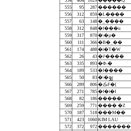
554
404
1029
�����Q
555
95
287
������
556
312
859
�L����
557
63
148
�_����
558
312
848
�f���u
559
317
870
�\�µ�
560
111
366
�B�_��
561
174
488
�i�T�W
562
26
43
�i²����
563
335
893
�Φ˶�
564
189
533
�I����
565
50
83
�\�ꩾ
566
289
806
�ڪF�[
567
271
785
�f�i�I
568
82
186
�����
569
259
771
���� �Z
570
187
518
���M��
571
423
1060
KIM LAU
572
372
972
�������