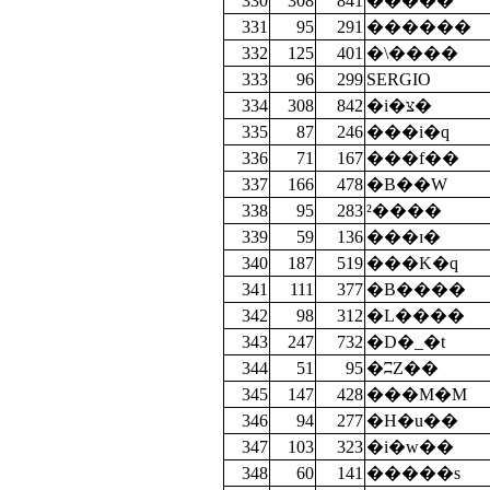
330
308
841
�����
331
95
291
������
332
125
401
�\����
333
96
299
SERGIO
334
308
842
�i�צ�
335
87
246
���i�q
336
71
167
���f��
337
166
478
�B��W
338
95
283
²����
339
59
136
���ɪ�
340
187
519
���K�q
341
111
377
�B����
342
98
312
�L����
343
247
732
�D�_�t
344
51
95
�ʭZ��
345
147
428
���M�M
346
94
277
�H�u��
347
103
323
�i�w��
348
60
141
�����s