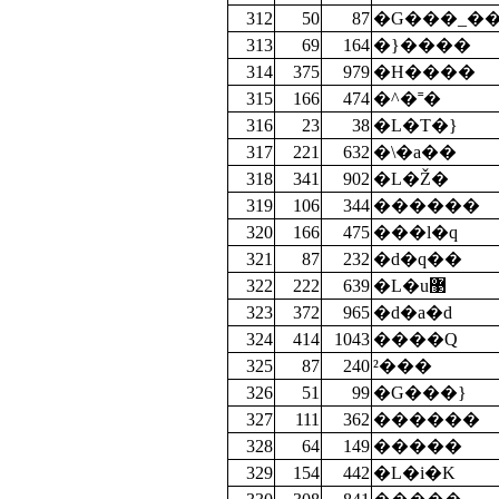
312
50
87
�G���_�
313
69
164
�}����
314
375
979
�H����
315
166
474
�^�˭�
316
23
38
�L�T�}
317
221
632
�\�a��
318
341
902
�L�Ž�
319
106
344
������
320
166
475
���l�q
321
87
232
�d�q��
322
222
639
�L�u޳
323
372
965
�d�a�d
324
414
1043
����Q
325
87
240
²���
326
51
99
�G���}
327
111
362
������
328
64
149
�����
329
154
442
�L�i�K