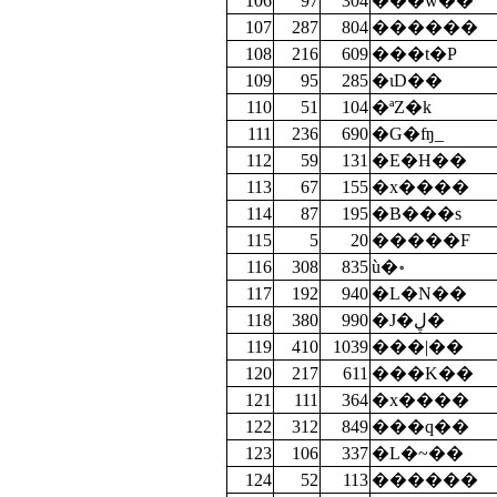
106
97
304
���w��
107
287
804
������
108
216
609
���t�P
109
95
285
�ιD��
110
51
104
�ªZ�k
111
236
690
�G�ʩ_
112
59
131
�E�H��
113
67
155
�x����
114
87
195
�B���s
115
5
20
�����F
116
308
835
ù�॰
117
192
940
�L�N��
118
380
990
�J�ڸ�
119
410
1039
���|��
120
217
611
���K��
121
111
364
�x����
122
312
849
���q��
123
106
337
�L�~��
124
52
113
������