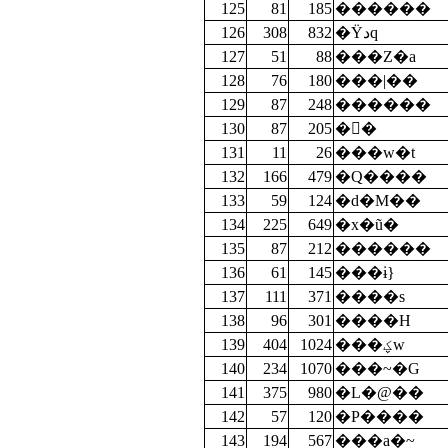
125
81
185
������
126
308
832
�Ϋدq
127
51
88
���Z�a
128
76
180
���|��
129
87
248
������
130
87
205
�򶮭�
131
11
26
���w�t
132
166
479
�Q����
133
59
124
�d�M��
134
225
649
�x�ũ�
135
87
212
������
136
61
145
���ɨ}
137
111
371
����s
138
96
301
����H
139
404
1024
���ؼw
140
234
1070
���~�G
141
375
980
�L�@��
142
57
120
�P����
143
194
567
���a�~