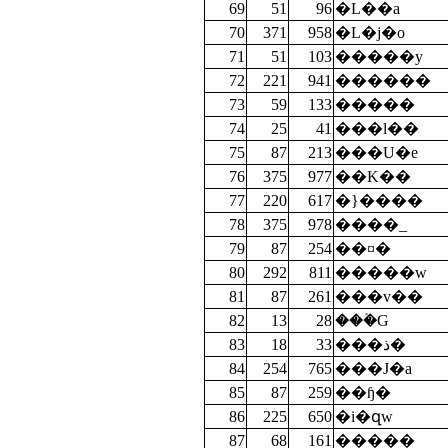
69
51
96
�L��a
70
371
958
�L�j�o
71
51
103
�����y
72
221
941
������
73
59
133
�����
74
25
41
���l��
75
87
213
���U�e
76
375
977
��K��
77
220
617
�}����
78
375
978
����_
79
87
254
��¤�
80
292
811
�����w
81
87
261
���v��
82
13
28
���֫G
83
18
33
���ذ�
84
254
765
���J�a
85
87
259
��ɧ�
86
225
650
�i�զw
87
68
161
�����