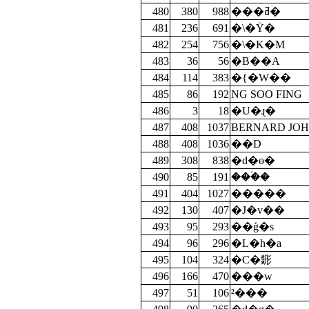
480
380
988
���ߥ�
481
236
691
�\�Ÿ�
482
254
756
�\�K�M
483
36
56
�B��A
484
114
383
�{�W��
485
86
192
NG SOO FING
486
3
18
�U�ɻ�
487
408
1037
BERNARD JO
488
408
1036
��D
489
308
838
�d�ө�
490
85
191
���۬�
491
404
1027
�����
492
130
407
�J�v��
493
95
293
��ģ�s
494
96
296
�L�h�a
495
104
324
�C�䤯
496
166
470
���w
497
51
106
²���