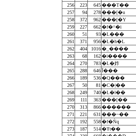
256
223
645
���T��
257
94
278
���[�u
258
372
962
���[�Y
259
227
662
�f�^�i
260
51
93
�L���
261
371
956
�L�h�L
262
404
1016
�_����
263
68
162
�i����
264
270
783
�L�妰
265
288
646
Ĭ���
266
189
536
�Q���
267
50
81
�C�|��
268
249
740
�L�l��
269
111
363
���[��
270
313
866
������
271
221
631
���~��
272
192
558
�f�Ǹq
273
187
514
�Ŧt��