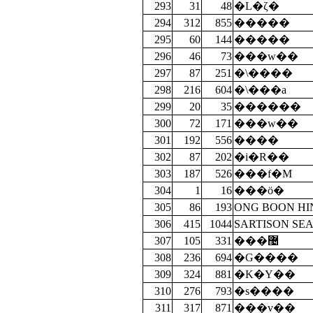
293
31
48
�L�ζ�
294
312
855
�����
295
60
144
�����
296
46
73
���w��
297
87
251
�\����
298
216
604
�\���a
299
20
35
������
300
72
171
���w��
301
192
556
����
302
87
202
�i�R��
303
187
526
���f�M
304
1
16
���ӧ�
305
86
193
ONG BOON HI
306
415
1044
SARTISON SE
307
105
331
���޴
308
236
694
�G����
309
324
881
�K�Y��
310
276
793
�s����
311
317
871
���v��