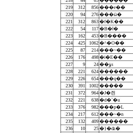
218
44
65
������
219
312
856
���e��
220
94
276
���ӹ�
221
312
863
�f�K��
222
54
117
�B�ا�
223
162
453
�B����
224
425
1062
�^�O��
225
87
214
���~��
226
176
498
�i�E��
227
9
24
��ؤs
228
221
624
������
229
226
654
���q��
230
391
1002
�����
231
372
964
�J�즨
232
221
638
�d�`�u
233
376
982
���p�L
234
217
612
���~�n
235
132
409
������
236
10
25
�}�ʥ�