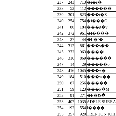
237
243
713
�i�ȿ�
238
52
112
������
239
301
823
���t�Z
240
254
754
�i���O
241
80
184
���g�y
242
372
961
�f����
243
27
44
�L�ʽ�
244
312
861
���s��
245
372
963
����i
246
316
869
������
247
14
29
�����o
248
416
1045
���÷�
249
184
510
���w��
250
87
256
�����
251
59
123
���P�M
252
91
271
�E�Ծ�
253
407
1035
ADELE SURR
254
192
554
Ĭ����
255
357
920
TRENTON JO