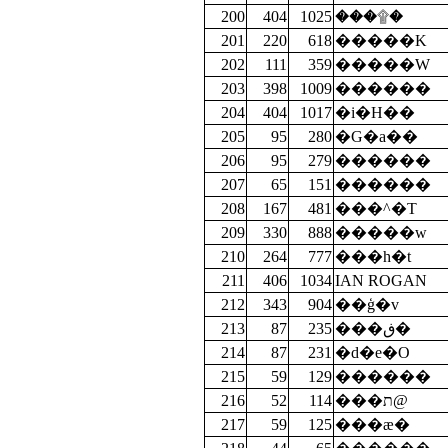
200
404
1025
���۩�
201
220
618
�����K
202
111
359
�����W
203
398
1009
������
204
404
1017
�i�H��
205
95
280
�G�a��
206
95
279
������
207
65
151
������
208
167
481
���^�T
209
330
888
�����w
210
264
777
���h�t
211
406
1034
IAN ROGAN
212
343
904
��ģ�v
213
87
235
���ڧ�
214
87
231
�d�e�O
215
59
129
������
216
52
114
���ת@
217
59
125
���æ�