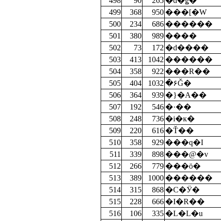
498
90
265
�d�ǥ�
499
368
950
���[�W
500
234
686
������
501
380
989
����
502
73
172
�d����
503
413
1042
������
504
358
922
���R��
505
404
1032
�۶Ǧ�
506
364
939
�}�A��
507
192
546
�·��
508
248
736
�i�к�
509
220
616
�Ť��
510
358
929
���q�I
511
339
898
���@�v
512
266
779
���ӧ�
513
389
1000
������
514
315
868
�C�Ӱ�
515
228
666
�I�R��
516
106
335
�L�L�u