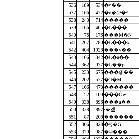
536
189
534
�¤��
537
166
472
�d�@�^
538
243
714
�����
539
166
465
�L���
540
75
176
���M�N
541
267
780
�L���x
542
404
1028
���v��
543
106
342
�L�a��
544
362
937
�L��p
545
233
675
���@��
546
202
577
�´I�M
547
166
473
������
548
52
109
���Ȭw
549
338
896
���a��
550
338
897
²�갶
551
87
208
������
552
306
828
�\§�G
553
379
987
�©���