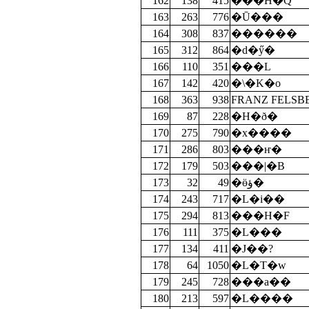
162
138
415
���H�Q
163
263
776
�Ū���
164
308
837
������
165
312
864
�d�ӳ�
166
110
351
���L
167
142
420
�\�K�o
168
363
938
FRANZ FELSB
169
87
228
�H�ð�
170
275
790
�x����
171
286
803
���ҥ�
172
179
503
���|�B
173
32
49
�ӫؤ�
174
243
717
�L�i��
175
294
813
���H�F
176
111
375
�L���
177
134
411
�J��?
178
64
1050
�L�T�w
179
245
728
���a��
180
213
597
�L����