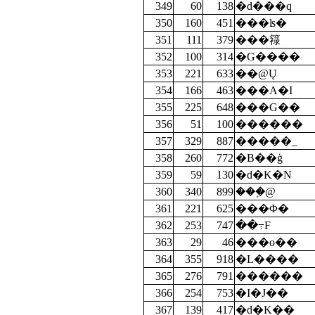
349
60
138
�d���q
350
160
451
���ʪ�
351
111
379
���簶
352
100
314
�G����
353
221
633
��@Ų
354
166
463
���A�I
355
225
648
���G��
356
51
100
������
357
329
887
�����_
358
260
772
�B��ģ
359
59
130
�d�K�N
360
340
899
���֪@
361
221
625
���Φ�
362
253
747
��߹F
363
29
46
���o��
364
355
918
�L����
365
276
791
������
366
254
753
�I�J��
367
139
417
�d�K��