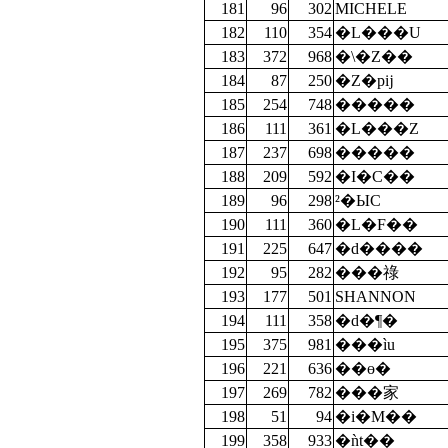
181
96
302
MICHELE
182
110
354
�L���U
183
372
968
�\�Z��
184
87
250
�Z�pĳ
185
254
748
�����
186
111
361
�L���Z
187
237
698
�����
188
209
592
�I�C��
189
96
298
²�ЫC
190
111
360
�L�F��
191
225
647
�d����
192
95
282
���祿
193
177
501
SHANNON
194
111
358
�d�¶�
195
375
981
���ìu
196
221
636
��ө�
197
269
782
���家
198
51
94
�i�M��
199
358
933
�ǹt��