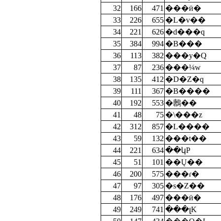
32
166
471
���ӥ�
33
226
655
�L�v��
34
221
626
�d���q
35
384
994
�B���
36
113
382
���y�Q
37
87
236
���¼w
38
135
412
�D�Z�q
39
111
367
�B����
40
192
553
�鶶��
41
48
75
�\���z
42
312
857
�L����
43
59
132
���t��
44
221
634
��կP
45
51
101
��Ų��
46
200
575
���ɾ�
47
97
305
�s�Z��
48
176
497
���ӥ�
49
249
741
���լK