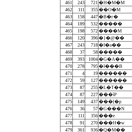
461
243
721
�H�M�M
462
111
355
��O�M
463
158
447
�B�г�
464
189
532
�����
465
198
572
����M
466
120
396
�}�@��
467
243
718
�I�a��
468
37
58
�����
469
393
1004
�G�A��
470
278
795
�I���B
471
4
19
������
472
59
127
������
473
87
255
�L�T��
474
87
227
���ìP
475
149
437
���[�p
476
36
57
�G���N
477
111
356
���e
478
91
270
���H�w
479
361
936
�Q�M��