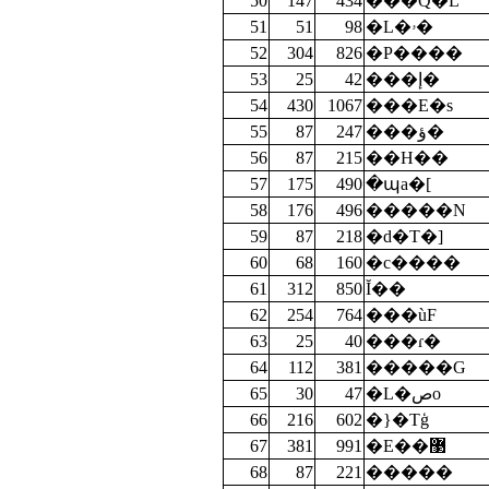
50
147
434
���Q�L
51
51
98
�L�ۥ�
52
304
826
�P����
53
25
42
���إ�
54
430
1067
���E�s
55
87
247
���ؤ�
56
87
215
��H��
57
175
490
�պa�[
58
176
496
�����N
59
87
218
�d�T�]
60
68
160
�c����
61
312
850
Ĭ��
62
254
764
���ùF
63
25
40
���ɾ�
64
112
381
�����G
65
30
47
�L�صo
66
216
602
�}�Tģ
67
381
991
�E��޳
68
87
221
�����