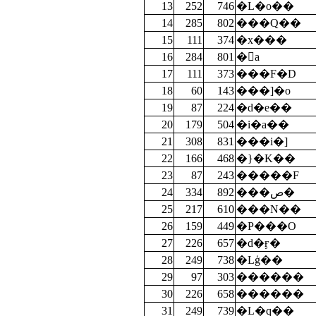
13
252
746
�L�o��
14
285
802
���Q��
15
111
374
�x���
16
284
801
�󴼺a
17
111
373
���F�D
18
60
143
���]�o
19
87
224
�d�e��
20
179
504
�i�a��
21
308
831
���i�]
22
166
468
�}�K��
23
87
243
�����F
24
334
892
���ص�
25
217
610
���N��
26
159
449
�P���O
27
226
657
�d�ӻ�
28
249
738
�Lģ��
29
97
303
������
30
226
658
������
31
249
739
�L�q��