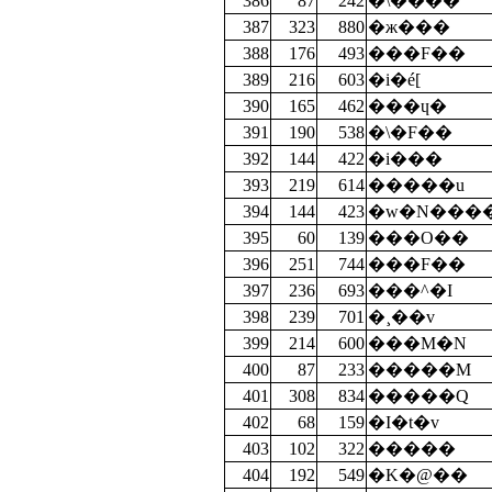
386
87
242
�\����
387
323
880
�ж���
388
176
493
���F��
389
216
603
�i�é[
390
165
462
���ɥ�
391
190
538
�\�F��
392
144
422
�i���
393
219
614
�����u
394
144
423
�w�N���
395
60
139
���O��
396
251
744
���F��
397
236
693
���^�I
398
239
701
�¸��v
399
214
600
���M�N
400
87
233
�����M
401
308
834
�����Q
402
68
159
�I�t�v
403
102
322
�����
404
192
549
�K�@��