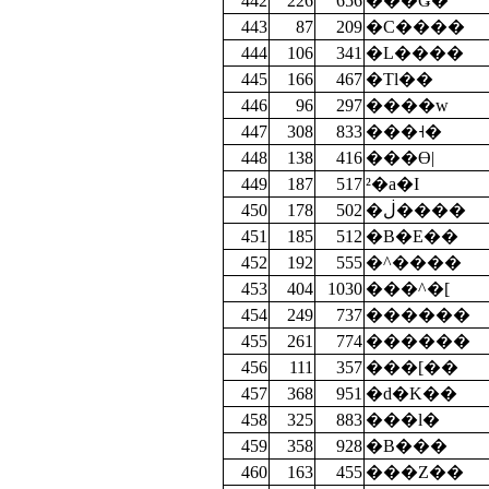
442
226
656
���Ǥ�
443
87
209
�C����
444
106
341
�L����
445
166
467
�Τl��
446
96
297
����w
447
308
833
���˧�
448
138
416
���Ө|
449
187
517
²�a�I
450
178
502
�ڶ����
451
185
512
�B�E��
452
192
555
�^����
453
404
1030
���^�[
454
249
737
������
455
261
774
������
456
111
357
���[��
457
368
951
�d�K��
458
325
883
���l�
459
358
928
�B���
460
163
455
���Z��