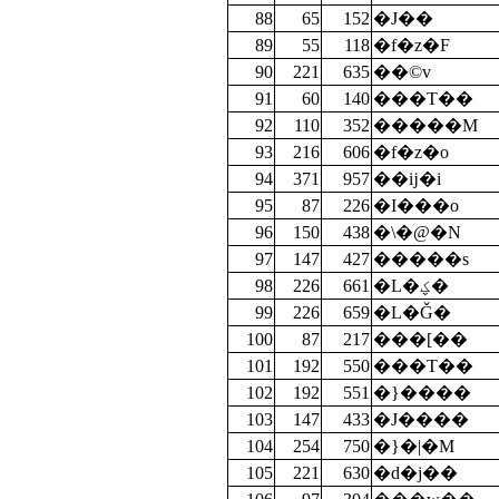
88
65
152
�J��
89
55
118
�f�z�F
90
221
635
��©v
91
60
140
���T��
92
110
352
�����M
93
216
606
�f�z�o
94
371
957
��ĳ�i
95
87
226
�I���o
96
150
438
�\�@�N
97
147
427
�����s
98
226
661
�L�ؼ�
99
226
659
�L�Ǧ�
100
87
217
���[��
101
192
550
���T��
102
192
551
�}����
103
147
433
�J����
104
254
750
�}�|�M
105
221
630
�d�j��