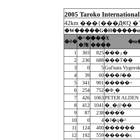
2005 Taroko Internationa
42km ���{���ԪQ �
�W�����G�H�����
�^��
���X
�Ƨ�
�m
�渹
����
1
303
825
���ؿ�
會員專區
2
236
688
���T��
3
0
5
Gul'nara Vygovsk
4
39
60
���J��
5
341
901
�����~
6
254
752
�Φ˼�
7
426
1063
PETER ALDEN
8
412
1041
�_�@��
9
87
238
���ͤ�
10
0
4
�J�q�^
11
124
400
������
12
192
559
�����s