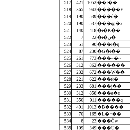
517
421
1052
��f��
518
365
943
�����E
519
190
539
���ô�
520
190
537
���@�x
521
140
418
�i�K��
522
7
22
�i�ں�
523
51
90
���i�q
524
87
230
�G�i��
525
261
773
���~�~
526
312
862
������
527
232
672
���W��
528
221
622
���ӥ�
529
233
681
���j��
530
312
858
���a�e
531
350
911
�����q
532
401
1013
�B����
533
70
165
�L�~��
534
8
23
���Ӧw
535
109
349
���Ų�