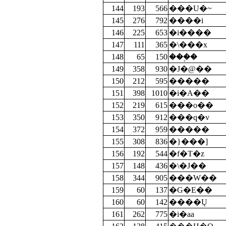
144
193
566
���U�~
145
276
792
����i
146
225
653
�i����
147
111
365
�\���x
148
65
150
���۪�
149
358
930
�J�@��
150
212
595
�����
151
398
1010
�i�A��
152
219
615
���o��
153
350
912
���q�v
154
372
959
�����
155
308
836
�}���]
156
192
544
�f�T�z
157
148
436
�\�J��
158
344
905
���W��
159
60
137
�G�E��
160
60
142
����Ų
161
262
775
�i�аa