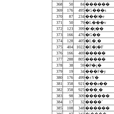
368
50
84
������
369
176
495
�G���s
370
87
234
���l�e
371
50
79
�L���v
372
123
399
�\�j��
373
166
476
�G��
374
128
405
�L�˳�
375
404
1022
�E�j�F
376
166
469
�����
377
288
805
�����
378
38
59
�P�ҫ�
379
19
34
���F�y
380
176
499
�±Ү�
381
358
921
���a��
382
358
925
���˷�
383
98
309
������
384
17
32
����`
385
108
348
������