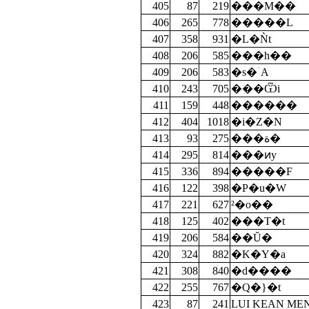
405
87
219
���M��
406
265
778
�����L
407
358
931
�L�Ǹt
408
206
585
���h��
409
206
583
�s�ۤA
410
243
705
���Ѿi
411
159
448
������
412
404
1018
�i�Z�N
413
93
275
���ة�
414
295
814
���ͷy
415
336
894
�����F
416
122
398
�P�u�W
417
221
627
²�o��
418
125
402
���T�t
419
206
584
��Ŭ�
420
324
882
�K�Y�a
421
308
840
�d����
422
255
767
�Q�}�t
423
87
241
LUI KEAN ME