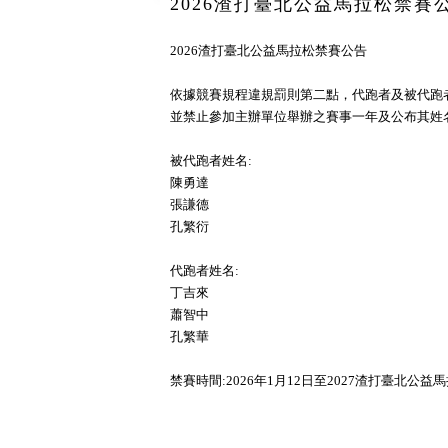
2026渣打臺北公益馬拉松禁賽公
2026渣打臺北公益馬拉松禁賽公告
依據競賽規程違規罰則第二點，代跑者及被代跑
並禁止參加主辦單位舉辦之賽事一年及公布其姓
被代跑者姓名:
會員專區
陳勇達
張謙德
孔繁衍
代跑者姓名:
丁吉來
蕭智中
孔繁華
禁賽時間:2026年1月12日至2027渣打臺北公