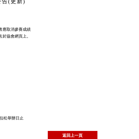
告(更新)
者應取消參賽成績
名於協會網頁上。
益馬拉松舉辦日止
返回上一頁