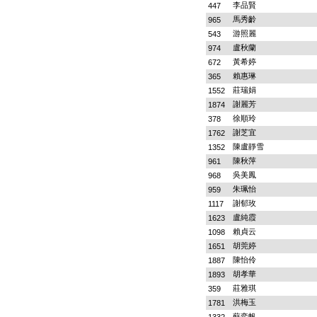
李品賢
447
馬秀齡
965
游照麗
543
盧秋蘭
974
黃希婷
672
賴惠琳
365
莊瑞娟
1552
謝麗芳
1874
徐順玲
378
謝芝宜
1762
陳盧靜雪
1352
陳秋萍
961
吳美鳳
968
朱珮怡
959
謝郁玫
1117
盧純霞
1623
賴貞云
1098
胡莞婷
1651
陳怡伶
1887
胡孝華
1893
莊雅琪
359
洪梅玉
1781
蘇奕帆