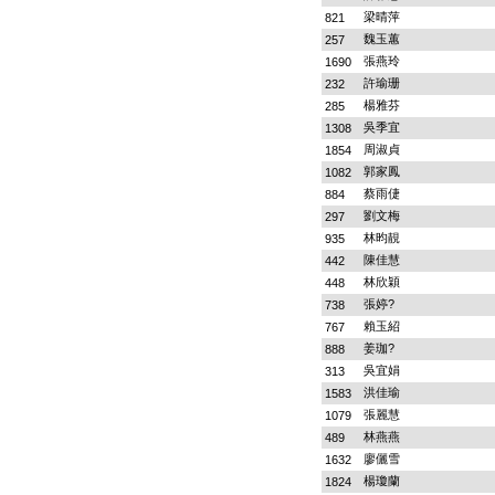
梁晴萍
821
魏玉蕙
257
張燕玲
1690
許瑜珊
232
楊雅芬
285
吳季宜
1308
周淑貞
1854
郭家鳳
1082
蔡雨倢
884
劉文梅
297
林昀靚
935
陳佳慧
442
林欣穎
448
張婷?
738
賴玉紹
767
姜珈?
888
吳宜娟
313
洪佳瑜
1583
張麗慧
1079
林燕燕
489
廖儷雪
1632
楊瓊蘭
1824