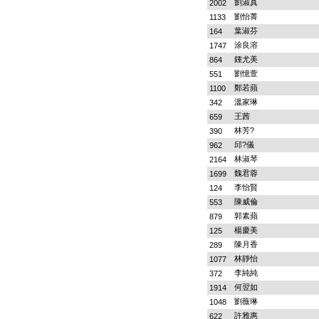
劉淑真
2002
劉怡菁
1133
葉淑芬
164
涂良溶
1747
鍾尤美
864
劉憶萱
551
鄭若蘋
1100
溫家琳
342
王茜
659
林芳?
390
邱?儀
962
林淑琴
2164
魏君蓉
1699
李怡賢
124
陳威倫
553
郭素蘋
879
楊慶美
125
陳月香
289
林靜怡
1077
李純純
372
何翌如
1914
劉薇琳
1048
許雅惠
622