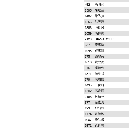
高明伶
452
陳建涵
1395
陳秀貞
1407
呂美慧
1256
毛育玫
1386
高偉勤
1659
2129
DIANA BOER
姜惠敏
637
羅惠琦
1948
張碧美
1754
黃欣德
1610
潘佳余
376
張雅貞
1371
袁瑞霞
179
王俊琇
1435
高青懌
1302
林柏岑
2166
徐素真
377
鄒韶韓
123
黃雅玲
1774
施欣儀
1007
黃育菁
1571