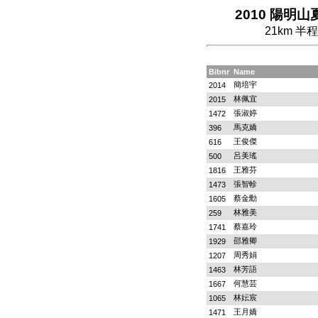
2010 陽明山夏
21km 
Bibnr
Name
簡培宇
2014
林佩宜
2015
張淑婷
1472
馬克嬌
396
王俊傑
616
呂美瑤
500
王雅芬
1816
張智軫
1473
蔡金勳
1605
林雅美
259
蔡嘉玲
1741
邵雅卿
1929
周秀娟
1207
林芳語
1463
何慧芸
1667
林妘宸
1065
王月嬌
1471