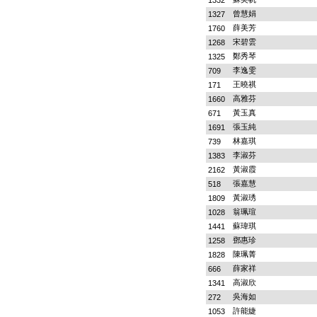
1332
曾慧娟
1327
薛美芳
1760
宋碧雲
1268
鄭秀琴
1325
李逸雯
709
王曉祺
171
高雅芬
1660
黃玉真
671
張玉純
1691
林嘉琪
739
李淑芬
1383
黃淑霞
2162
張嘉慧
518
黃淑琇
1809
翁珮瑄
1028
蘇瑋琪
1441
鄧惠珍
1258
陳珮菁
1828
薛家祥
666
高淑欣
1341
吳海如
272
許能婕
1053