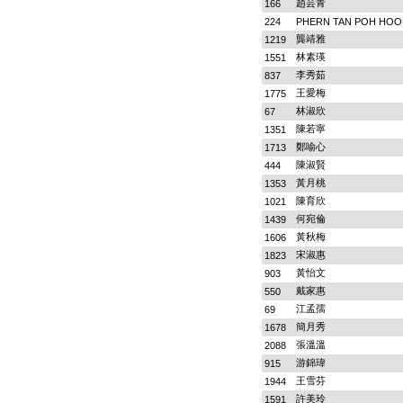
趙芸青
166
224
PHERN TAN POH HOO
龔靖雅
1219
林素瑛
1551
李秀茹
837
王愛梅
1775
林淑欣
67
陳若寧
1351
鄭喻心
1713
陳淑賢
444
黃月桃
1353
陳育欣
1021
何宛倫
1439
黃秋梅
1606
宋淑惠
1823
黃怡文
903
戴家惠
550
江孟孺
69
簡月秀
1678
張溫溫
2088
游錦瑋
915
王雪芬
1944
許美玲
1591