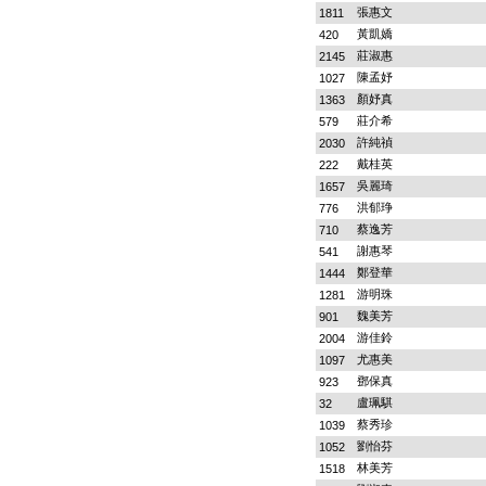
張惠文
1811
黃凱嬌
420
莊淑惠
2145
陳孟妤
1027
顏妤真
1363
莊介希
579
許純禎
2030
戴桂英
222
吳麗琦
1657
洪郁琤
776
蔡逸芳
710
謝惠琴
541
鄭登華
1444
游明珠
1281
魏美芳
901
游佳鈴
2004
尤惠美
1097
鄧保真
923
盧珮騏
32
蔡秀珍
1039
劉怡芬
1052
林美芳
1518