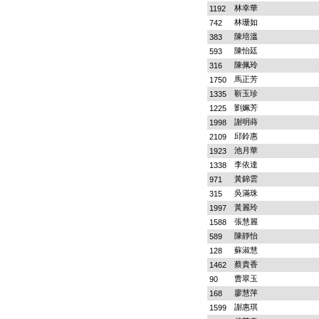
林幸華
1192
林珊如
742
陳培溫
383
陳怡廷
593
陳佩玲
316
馬正芳
1750
靳玉珍
1335
劉姵芳
1225
謝明蒔
1998
邱鈴惠
2109
池月華
1923
李依達
1338
黃錦雲
971
吳滿珠
315
黃麗玲
1997
張慧麗
1588
陳靜怡
589
蘇淑慧
128
蔡貴香
1462
曹翠玉
90
廖慧萍
168
謝惠琪
1599