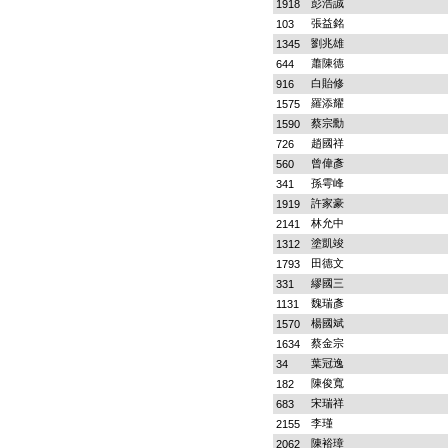
彭浩誠
1918
張益銘
103
劉兆雄
1345
蕭陳德
644
白貽修
916
羅添耀
1575
蔡宗勳
1590
趙國祥
726
曾偉彥
560
孫雩峰
341
許家豪
1919
林允中
2141
塗凱竣
1312
田德文
1793
繆國三
331
魏瑞彥
1131
楊國斌
1570
蔡金宗
1634
葉冠逸
34
陳俊寬
182
宋瑞祥
683
李瑾
2155
陳裕璋
2062