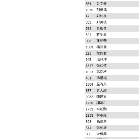
吳文登
351
彭偉鴻
1675
鄭仲堯
47
鄭萬枝
833
黃裕育
768
蔡明欣
524
斯紹華
308
楊川慶
1589
詹鈞智
223
湯乾坤
945
張仁傑
1847
高良榕
1023
傅星福
431
巫有景
1384
黃大維
357
陳建文
2082
謝慕白
1730
李柏勳
1733
林春銓
1933
高健笙
523
張柏雄
674
游棟槳
806