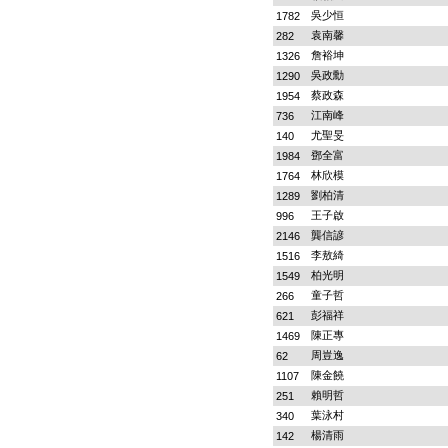
吳少恒
1782
袁南馨
282
詹裕坤
1326
吳政勳
1290
蔡政森
1954
江南峰
736
尤聖旻
140
鄧全富
1984
林欣模
1764
劉柏清
1289
王子啟
996
龔信諺
2146
李敖綺
1516
柏光明
1549
童子哲
266
彭福祥
621
陳正專
1469
周豈逸
62
陳金饒
1107
賴明哲
251
葉泳村
340
楊清雨
142