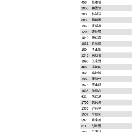
呂維哲
458
賴盈達
2056
林財福
303
楊建濱
883
盧威辰
1960
曹長榮
1200
施仁森
1049
黃智挺
1031
李正聖
180
侯凱倫
1246
伍宏聲
1990
溫錦龍
466
李坤鴻
162
陳健仕
1986
李永靖
1578
張寶永
1638
朱仁湧
631
劉良佑
1700
許燕斌
1330
李信佑
1537
蘇宗德
597
彭世湧
811
許家祥