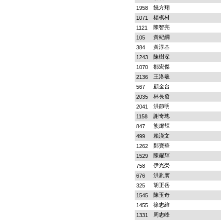
饒方翔
1958
楊棋材
1071
陳智亮
1121
黃紀綱
105
黃淳基
384
陳樹深
1243
鄒宏傑
1070
王洛羲
2136
顧金台
567
林長發
2035
洪節明
2041
謝奇璁
1158
熊燦輝
847
賴漢文
499
鄭寶華
1262
陳耀輝
1529
伊光榮
758
洪胤寰
676
胡正岳
325
陳玉奇
1545
徐志維
1455
周志峰
1331