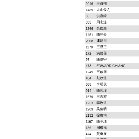
王盈翔
2046
犬山俊之
1489
洪嘉銓
65
周志遠
355
吳國順
1366
陳坤炎
1451
連錦川
2008
王昱正
1178
洪健倫
172
陳信宇
97
473
EDWARD CHIANG
王啟洞
1249
戴政道
484
李明俊
685
陳奕瑋
914
王志宏
1579
李政道
1253
吳俊明
1989
徐維均
2132
陳孝瑞
1197
周根福
136
黃奇展
474