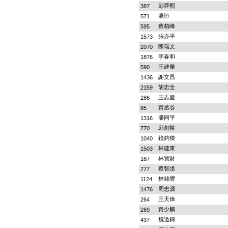
彭舜熙
387
溫恒
571
蔡柏峰
595
張亦平
1573
陳瑞文
2070
李春和
1876
王建華
590
謝文昌
1436
胡忠全
2159
王志慶
286
黃丞谷
85
潘同平
1316
邱創裕
770
鐘鈞傑
1040
林建東
1503
林寶財
187
蔡智丞
777
林銘豐
1124
周忠源
1476
王天偉
264
黃少鵬
269
魏道錦
437