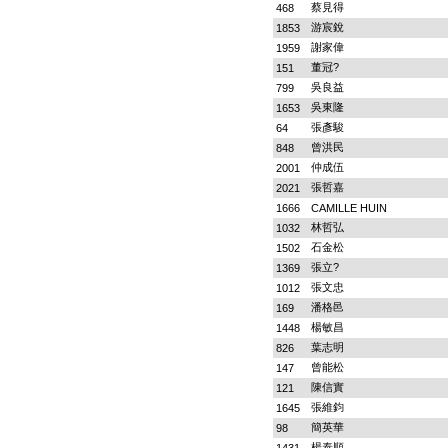
蔡見得
468
游宸銳
1853
謝家偉
1959
董冠?
151
吳良益
799
吳東隆
1653
張彥駿
64
曾洪民
848
仲成伍
2001
張哲嘉
2021
1666
CAMILLE HUIN
林哲弘
1032
石金松
1502
張立?
1369
張文忠
1012
潘格邑
169
楊敏昌
1448
葉志明
826
曾能松
147
陳信實
121
張維鈞
1645
簡英華
98
楊泰順