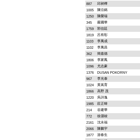
邱昶樺
887
陳沿銘
1005
陳榮瑞
1250
嚴國華
345
郭信廷
1759
呂有彰
1819
李萬成
1103
李萬昌
1102
簡嘉德
362
李家鳳
1806
尤志豪
1096
1376
DUSAN POKORNY
李光泰
967
黃嵩育
1024
高野 茂
1866
吳詩逸
1220
莊正暐
1985
谷建華
214
徐灝竣
772
沈永福
2161
陳鵬宇
2066
游春生
1877