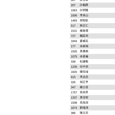
667
許載爵
207
白明隆
1063
李炎山
1006
胡智欽
1483
林正仁
517
楊俊傑
1531
魏廷仰
727
廖威岳
1844
余啟福
177
黃彥銘
1926
余嘉倫
1075
杜建毅
338
任中杰
1235
陳琮璿
1820
李志忠
615
胡正亨
326
楊士堤
347
吳崇昇
1757
黃信智
1337
高為澎
1938
劉瑞清
1674
陳立宗
386