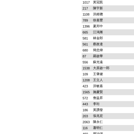
黃冠凱
1017
陳宇新
217
洪維聰
1108
徐嘉豐
789
夏邦中
1396
江鴻漸
665
林金郎
581
蔡政達
561
簡忠煒
680
羅啟華
87
蘇光遠
556
大原啟一郎
1538
王肇健
109
王立人
1208
洪敏嘉
423
施慶賢
1565
詹益昇
572
李珩
443
黃讚發
186
張兆宏
203
陳永仁
2063
蕭明仁
116
羅治鴻