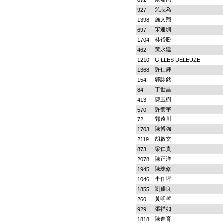
872
吳志為
927
施文翔
1398
宋連圳
697
林裕勝
1704
黃永建
462
1210
GILLES DELEUZE
許仁輝
1368
郭詠銘
154
丁世昌
84
陳玉樹
413
許衡宇
570
郭遠川
72
陳博強
1703
胡啟文
2119
梁仁貴
873
陳正洋
2078
陳珠修
1945
李任坪
1046
劉麒良
1855
黃明哲
260
張祥如
929
陳進育
1818