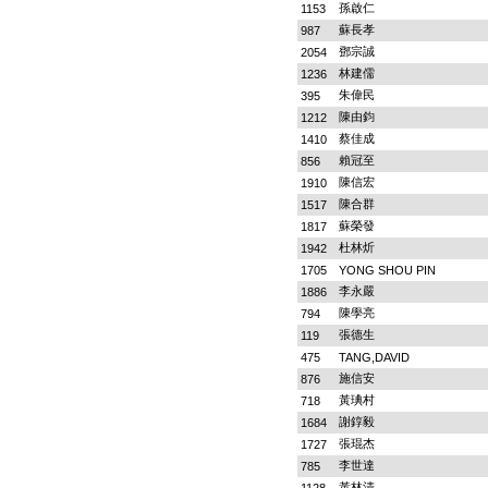
孫啟仁
1153
蘇長孝
987
鄧宗誠
2054
林建儒
1236
朱偉民
395
陳由鈞
1212
蔡佳成
1410
賴冠至
856
陳信宏
1910
陳合群
1517
蘇榮發
1817
杜林炘
1942
1705
YONG SHOU PIN
李永嚴
1886
陳學亮
794
張德生
119
475
TANG,DAVID
施信安
876
黃琠村
718
謝錞毅
1684
張琨杰
1727
李世達
785
黃林清