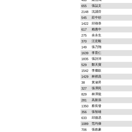
460
張誌文
655
沈誦芬
2148
莊中杉
545
邱祿恭
1422
賴惠中
617
余永生
275
汪宏毅
370
張乃翔
149
李育仁
1639
張詩沛
1835
鄭天寶
529
李燦欽
1542
林祺昌
1429
黃濬昇
38
張澤民
327
林澤龍
829
高新添
281
蔡長發
1350
張智雄
356
邱德丞
633
范均偉
1089
張政豪
706