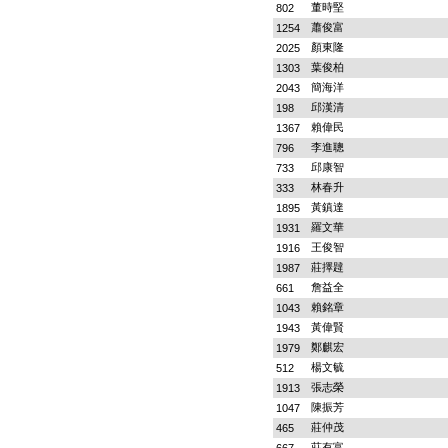
董時堅
802
蕭俊富
1254
顏東隆
2025
葉俊柏
1303
簡海洋
2043
邱漢清
198
賴偉民
1367
李進聰
796
邱康智
733
林春升
333
黃鎮達
1895
羅文華
1931
王俊智
1916
莊擇韙
1987
詹益全
661
賴銘章
1043
黃偉賢
1943
鄭麒宏
1979
楊文毓
512
張志榮
1913
陳振芳
1047
莊仲茂
465
莊有富