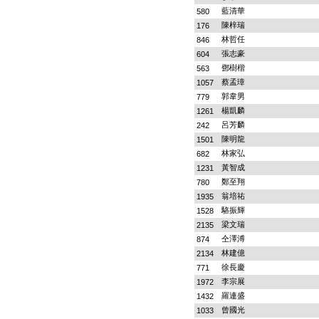
藍清華
580
陳梓瑞
176
林哲任
846
張志豪
604
鄧樹楷
563
蔡孟璋
1057
郭韋男
779
楊凱麟
1261
呂芳麟
242
陳明龍
1501
林家弘
682
黃智成
1231
鄭至翔
780
翁培祐
1935
駱振輝
1528
梁文瑞
2135
仝澤溥
874
林建億
2134
徐長慶
771
李宗展
1972
羅連盛
1432
曾國光
1033