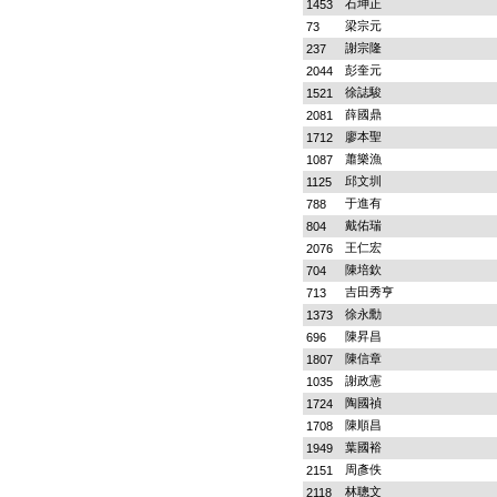
石坤正
1453
梁宗元
73
謝宗隆
237
彭奎元
2044
徐誌駿
1521
薛國鼎
2081
廖本聖
1712
蕭樂漁
1087
邱文圳
1125
于進有
788
戴佑瑞
804
王仁宏
2076
陳培欽
704
吉田秀亨
713
徐永勳
1373
陳昇昌
696
陳信章
1807
謝政憲
1035
陶國禎
1724
陳順昌
1708
葉國裕
1949
周彥佚
2151
林聰文
2118