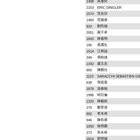
吳進民
1408
2153
ERIC DINGLER
范光宗
1574
范揚俊
1450
劉民德
910
羅子承
2051
林嘉明
1603
黃讚生
190
江和諭
1514
周秋雄
349
盧文忠
1342
陳囿任
900
1123
SARACCHI SEBASTIEN GI
周昌憲
638
游泰瑜
1878
柯亞倫
1996
林毓桓
1320
鄒育達
270
李木倚
902
陳長甫
946
徐明榮
1050
吳永裕
273
郭明德
1814