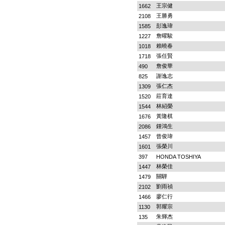
王宗健
1662
王勝勇
2108
彭逸瑋
1585
詹曜駿
1227
賴曉春
1018
張任賢
1718
詹俊華
490
謝逸志
825
張仁杰
1309
莊育達
1520
林紹榮
1544
黃隆棋
1676
鍾鴻生
2086
曾俊瑋
1457
張榮川
1601
397
HONDA TOSHIYA
林榮佳
1447
關驊
1479
劉雨禎
2102
廖仁行
1466
郭耀宗
1130
朱輝杰
135