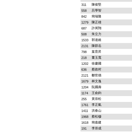
陳俊堅
311
呂學智
558
簡瑞隆
842
陳正雄
1279
許弼翔
687
朱立力
508
郭達維
1533
陳群岳
2131
葉育昇
798
董玉寬
218
徐慶國
1202
蔡政村
636
鄒世德
2121
林文逸
1679
阮國壽
1204
王俞鈞
1174
黃崇松
255
李正氣
1761
洪春山
1411
蔡松穆
1968
簡嘉建
1618
李崇成
191