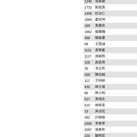
張家榮
1240
劉昌貴
1732
杜永仁
1458
廖信坤
1869
黃榮宏
189
蘇榮國
1862
陳振重
388
王恩誠
68
唐軍豪
1151
游銘熙
1127
謝昌熹
108
卓立民
30
陳信銘
268
方明裕
112
林立達
430
林士程
86
黃瑞生
527
林裕棠
610
吳信宏
33
許順維
392
李東寧
1500
游春乾
2097
鄒明宏
220