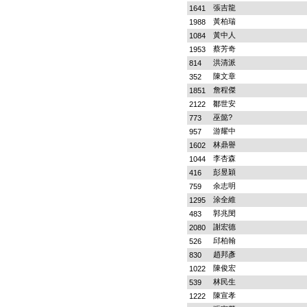
張吉龍
1641
黃柏瑞
1988
黃中人
1084
蔡芳奇
1953
洪清派
814
陳文章
352
詹程傑
1851
鄒世安
2122
巫懿?
773
游耀中
957
林鼎譽
1602
李杏森
1044
彭昱穎
416
余志明
759
涂全維
1295
郭兆閔
483
謝宏德
2080
邱柏翰
526
趙邦彥
830
陳俊宏
1022
林民生
539
陳宣孝
1222