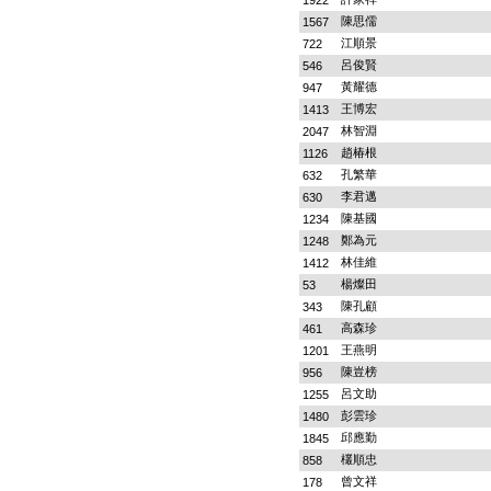
1922
陳思儒
1567
江順景
722
呂俊賢
546
黃耀德
947
王博宏
1413
林智淵
2047
趙椿根
1126
孔繁華
632
李君邁
630
陳基國
1234
鄭為元
1248
林佳維
1412
楊燦田
53
陳孔顧
343
高森珍
461
王燕明
1201
陳豈榜
956
呂文助
1255
彭雲珍
1480
邱應勤
1845
欉順忠
858
曾文祥
178