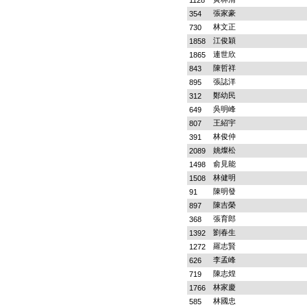
1128
張家豪
354
林文正
730
江俊穎
1858
連世欣
1865
陳哲祥
843
張誌洋
895
鄭幼民
312
吳明峰
649
王紹宇
807
林俊仲
391
姚燦松
2089
俞見能
1498
林健明
1508
陳明發
91
陳吉榮
897
張育郎
368
劉春生
1392
羅志賢
1272
李孟峰
626
陳志煌
719
林家慶
1766
林國忠
585