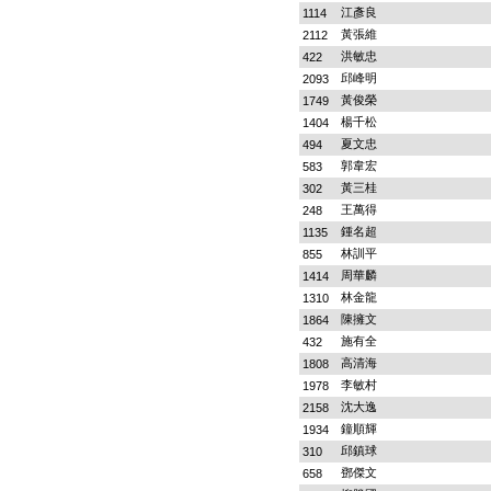
江彥良
1114
黃張維
2112
洪敏忠
422
邱峰明
2093
黃俊榮
1749
楊千松
1404
夏文忠
494
郭韋宏
583
黃三桂
302
王萬得
248
鍾名超
1135
林訓平
855
周華麟
1414
林金龍
1310
陳擁文
1864
施有全
432
高清海
1808
李敏村
1978
沈大逸
2158
鐘順輝
1934
邱鎮球
310
鄧傑文
658