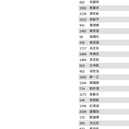
李榮明
662
蔡榮祥
1952
潘哲彬
2139
黃駿宇
1512
蕭潮樑
941
陳景發
1452
孫國欣
58
賴是陽
425
高忠良
1717
李炯宏
1994
黃奕凱
1484
古仲凱
503
胡哲強
952
蔡一正
1655
陳國榮
1344
劉祚淵
774
葉獻全
1173
黃棋駿
146
紀達誠
1346
廖國劭
2039
鄭健嶸
170
洪志宏
350
蔡瑞民