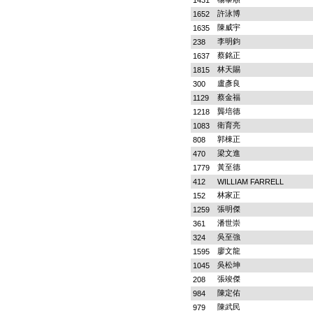
1431
許泳博
1652
陳威宇
1635
李明鈞
238
蔡銘正
1637
林天賜
1815
盧彥良
300
蔡金福
1129
龔培德
1218
衛育亮
1083
郭棟正
808
梁文進
470
黃至德
1779
412
WILLIAM FARRELL
林家正
152
張明傑
1259
潘世崇
361
吳至強
324
廖文龍
1595
吳松坤
1045
張竣傑
208
陳定佑
984
陳武民
979