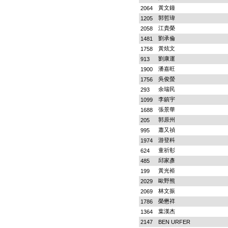
黃文鐘
2064
郭哲瑋
1205
江貴榮
2058
劉承倫
1481
黃炫文
1758
劉康運
913
潘嘉旺
1900
吳俊螢
1756
余瑞民
293
李鎮宇
1099
張景華
1688
郭原州
205
蕭又禎
995
游登科
1974
童祈彰
624
邱家彥
485
黃光裕
199
歐野熊
2029
林文振
2069
榮懋祥
1786
葉漢杰
1364
2147
BEN URFER