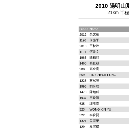
2010 陽明山夏
21km 
Bibnr
Name
吳文騫
2012
何盡平
1190
王秋竣
2013
何盡文
1191
陳福財
1963
張仕穎
1460
高全寬
988
559
LIN CHEUK FUNG
林冠瑋
1226
劉倍成
1995
陳翔科
1470
王俊清
1937
謝漢霖
635
323
WONG KIN YU
李俊賢
322
翁誼榮
1321
夏宏禮
129