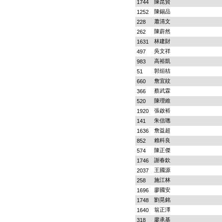
陳昆賢
1744
陳錫品
1252
蕭清文
228
陳蔚然
262
林建財
1631
吳文祥
497
高裕凱
983
郭烜桔
51
詹宜紋
660
蔡武霖
366
陳理維
520
張啟裕
1920
朱信璁
141
詹益超
1636
賴科良
852
陳正傑
574
謝春欽
1746
王國源
2037
施江林
258
廖國安
1696
劉晃銘
1748
翁正澤
1640
廖承基
318