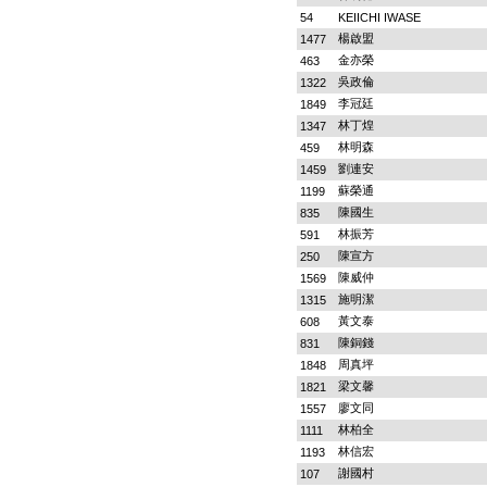
54
KEIICHI IWASE
楊啟盟
1477
金亦榮
463
吳政倫
1322
李冠廷
1849
林丁煌
1347
林明森
459
劉連安
1459
蘇榮通
1199
陳國生
835
林振芳
591
陳宣方
250
陳威仲
1569
施明潔
1315
黃文泰
608
陳銅錢
831
周真坪
1848
梁文馨
1821
廖文同
1557
林柏全
1111
林信宏
1193
謝國村
107