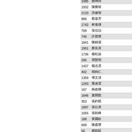
鄧坤祥
1085
陳榮裕
1932
洪健智
2133
蔡嘉芳
886
林進祿
1742
張信治
769
許晉懷
745
陳錦源
1841
蔡良其
1951
楊松諭
1736
周賢明
295
楊志丞
1427
胡純仁
402
傅文清
1359
喬凌雲
1293
林政輝
167
葉聞凱
1646
張鈞凱
353
張仕承
1897
張桓峰
1055
黃國欽
188
陳森豐
669
賴柏廷
56