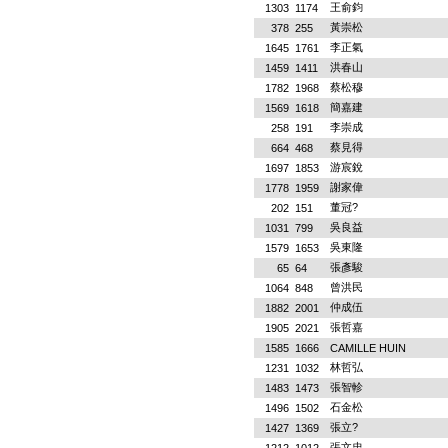
王俞鈞
1303
1174
黃崇松
378
255
李正氣
1645
1761
洪春山
1459
1411
蔡松穆
1782
1968
簡嘉建
1569
1618
李崇成
258
191
蔡見得
664
468
游宸銳
1697
1853
謝家偉
1778
1959
董冠?
202
151
吳良益
1031
799
吳東隆
1579
1653
張彥駿
65
64
曾洪民
1064
848
仲成伍
1882
2001
張哲嘉
1905
2021
1585
1666
CAMILLE HUIN
林哲弘
1231
1032
張智軫
1483
1473
石金松
1496
1502
張立?
1427
1369
張文忠