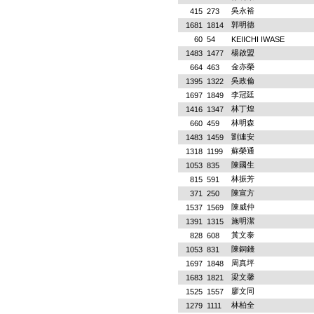
吳永裕
415
273
郭明德
1681
1814
60
54
KEIICHI IWASE
楊啟盟
1483
1477
金亦榮
664
463
吳政倫
1395
1322
李冠廷
1697
1849
林丁煌
1416
1347
林明森
660
459
劉連安
1483
1459
蘇榮通
1318
1199
陳國生
1053
835
林振芳
815
591
陳宣方
371
250
陳威仲
1537
1569
施明潔
1391
1315
黃文泰
828
608
陳銅錢
1053
831
周真坪
1697
1848
梁文馨
1683
1821
廖文同
1525
1557
林柏全
1279
1111