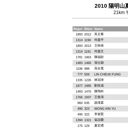
2010 陽明山夏
21km
Regnr
Bibnr
Name
吳文騫
1893
2012
何盡平
1314
1190
王秋竣
1893
2013
何盡文
1314
1191
陳福財
1781
1963
張仕穎
1483
1460
高全寬
1196
988
777
559
LIN CHEUK FUNG
林冠瑋
1335
1226
劉倍成
1877
1995
陳翔科
1483
1470
王俊清
1766
1937
謝漢霖
860
635
490
323
WONG KIN YU
李俊賢
490
322
翁誼榮
1394
1321
夏宏禮
175
129