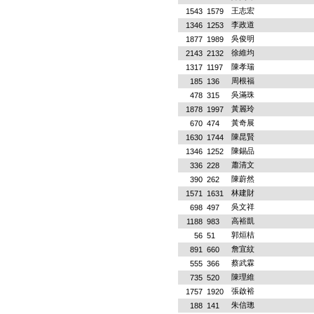
王志宏
1543
1579
李政道
1346
1253
吳俊明
1877
1989
徐維均
2143
2132
陳孝瑞
1317
1197
周根福
185
136
吳滿珠
478
315
黃麗玲
1878
1997
黃奇展
670
474
陳昆賢
1630
1744
陳錫品
1346
1252
蕭清文
336
228
陳蔚然
390
262
林建財
1571
1631
吳文祥
698
497
高裕凱
1188
983
郭烜桔
56
51
詹宜紋
891
660
蔡武霖
555
366
陳理維
735
520
張啟裕
1757
1920
朱信璁
188
141