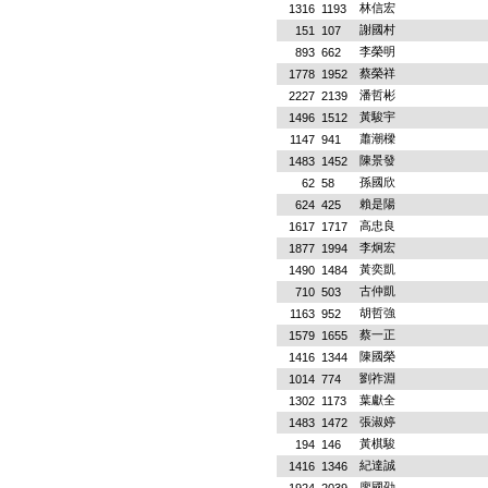
林信宏
1316
1193
謝國村
151
107
李榮明
893
662
蔡榮祥
1778
1952
潘哲彬
2227
2139
黃駿宇
1496
1512
蕭潮樑
1147
941
陳景發
1483
1452
孫國欣
62
58
賴是陽
624
425
高忠良
1617
1717
李炯宏
1877
1994
黃奕凱
1490
1484
古仲凱
710
503
胡哲強
1163
952
蔡一正
1579
1655
陳國榮
1416
1344
劉祚淵
1014
774
葉獻全
1302
1173
張淑婷
1483
1472
黃棋駿
194
146
紀達誠
1416
1346
廖國劭