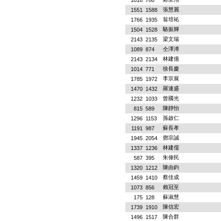
1018
780
張慧麗
1551
1588
翁培祐
1766
1935
駱振輝
1504
1528
梁文瑞
2143
2135
仝澤溥
1089
874
林建億
2143
2134
徐長慶
1014
771
李宗展
1785
1972
羅連盛
1470
1432
曾國光
1232
1033
陳靜怡
815
589
孫啟仁
1296
1153
蘇長孝
1191
987
鄧宗誠
1945
2054
林建儒
1337
1236
朱偉民
587
395
陳由鈞
1320
1212
蔡佳成
1459
1410
賴冠至
1073
856
蘇淑慧
175
128
陳信宏
1739
1910
陳合群
1496
1517