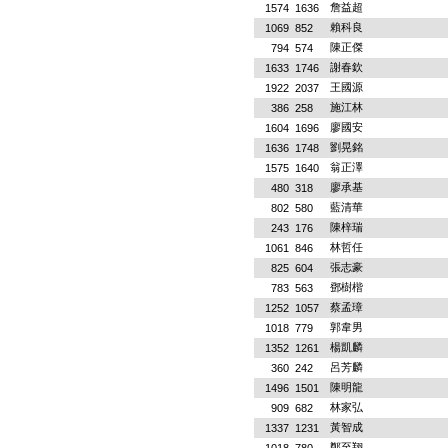
詹益超
1574
1636
賴科良
1069
852
陳正傑
794
574
謝春欽
1633
1746
王國源
1922
2037
施江林
386
258
廖國安
1604
1696
劉晃銘
1636
1748
翁正澤
1575
1640
廖承基
480
318
藍清華
802
580
陳梓瑞
243
176
林哲任
1061
846
張志豪
825
604
鄧樹楷
783
563
蔡孟璋
1252
1057
郭韋男
1018
779
楊凱麟
1352
1261
呂芳麟
360
242
陳明龍
1496
1501
林家弘
909
682
黃智成
1337
1231
鄭至翔