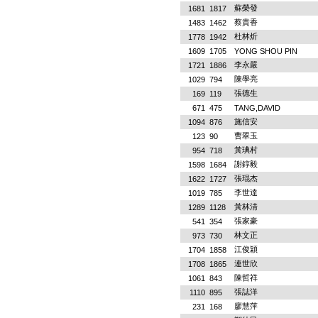
蘇榮發
1681
1817
蔡貴香
1483
1462
杜林炘
1778
1942
1609
1705
YONG SHOU PIN
李永嚴
1721
1886
陳學亮
1029
794
張德生
169
119
671
475
TANG,DAVID
施信安
1094
876
曹翠玉
123
90
黃琠村
954
718
謝錞毅
1598
1684
張琨杰
1622
1727
李世達
1019
785
黃林清
1289
1128
張家豪
541
354
林文正
973
730
江俊穎
1704
1858
連世欣
1708
1865
陳哲祥
1061
843
張誌洋
1110
895
廖慧萍
231
168