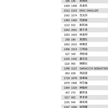
朱輝杰
185
135
吳進民
1459
1408
2312
2153
ERIC DINGLER
范光宗
1542
1574
范揚俊
1483
1450
劉民德
1122
910
羅子承
1942
2051
林嘉明
1563
1603
黃讚生
258
190
林佩宜
1893
2015
江和諭
1496
1514
周秋雄
527
349
盧文忠
1416
1342
陳囿任
1116
900
1288
1123
SARACCHI SEBASTIEN
周昌憲
863
638
游泰瑜
1718
1878
柯亞倫
1878
1996
林毓桓
1394
1320
鄒育達
407
270
李木倚
1117
902
陳長甫
1155
946
徐明榮
1247
1050