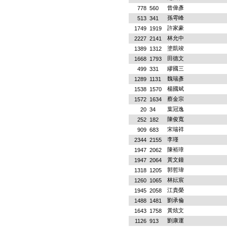
曾偉彥
778
560
孫雩峰
513
341
許家豪
1749
1919
林允中
2227
2141
塗凱竣
1389
1312
田德文
1668
1793
繆國三
499
331
魏瑞彥
1289
1131
楊國斌
1538
1570
蔡金宗
1572
1634
葉冠逸
20
34
陳俊寬
252
182
宋瑞祥
909
683
李瑾
2344
2155
陳裕璋
1947
2062
黃文鐘
1947
2064
郭哲瑋
1318
1205
林妘宸
1260
1065
江貴榮
1945
2058
劉承倫
1488
1481
黃炫文
1643
1758
劉康運
1126
913