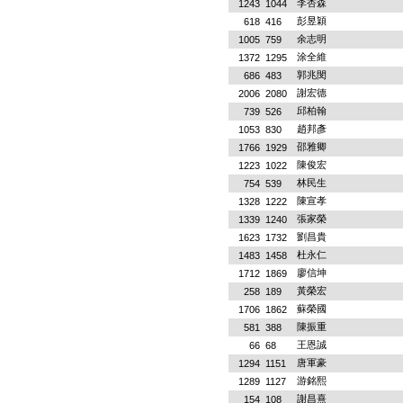
李杏森
1243
1044
彭昱穎
618
416
余志明
1005
759
涂全維
1372
1295
郭兆閔
686
483
謝宏德
2006
2080
邱柏翰
739
526
趙邦彥
1053
830
邵雅卿
1766
1929
陳俊宏
1223
1022
林民生
754
539
陳宣孝
1328
1222
張家榮
1339
1240
劉昌貴
1623
1732
杜永仁
1483
1458
廖信坤
1712
1869
黃榮宏
258
189
蘇榮國
1706
1862
陳振重
581
388
王恩誠
66
68
唐軍豪
1294
1151
游銘熙
1289
1127
謝昌熹
154
108