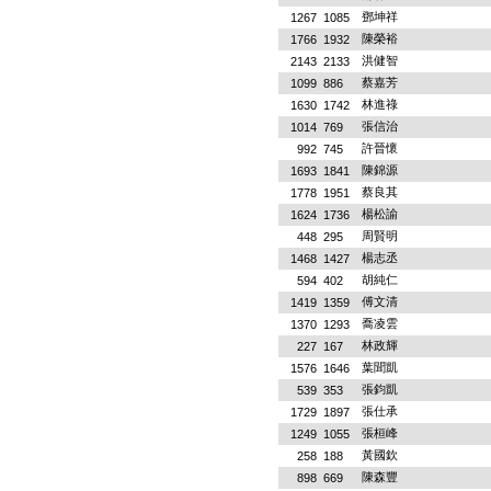
鄧坤祥
1267
1085
陳榮裕
1766
1932
洪健智
2143
2133
蔡嘉芳
1099
886
林進祿
1630
1742
張信治
1014
769
許晉懷
992
745
陳錦源
1693
1841
蔡良其
1778
1951
楊松諭
1624
1736
周賢明
448
295
楊志丞
1468
1427
胡純仁
594
402
傅文清
1419
1359
喬凌雲
1370
1293
林政輝
227
167
葉聞凱
1576
1646
張鈞凱
539
353
張仕承
1729
1897
張桓峰
1249
1055
黃國欽
258
188
陳森豐
898
669