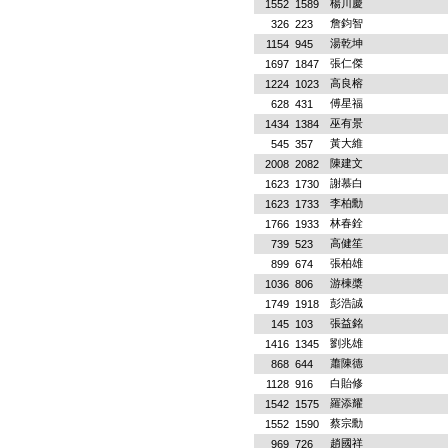
楊川慶
1552
1589
詹鈞智
326
223
湯乾坤
1154
945
張仁傑
1697
1847
高良榕
1224
1023
傅星福
628
431
巫有景
1434
1384
黃大維
545
357
陳建文
2008
2082
謝慕白
1623
1730
李柏勳
1623
1733
林春銓
1766
1933
高健笙
739
523
張柏雄
899
674
游棟槳
1036
806
彭浩誠
1749
1918
張益銘
145
103
劉兆雄
1416
1345
蕭陳德
868
644
白貽修
1128
916
羅添耀
1542
1575
蔡宗勳
1552
1590
趙國祥
969
726