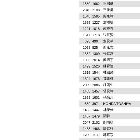
王宗健
1580
1662
王勝勇
2049
2108
彭逸瑋
1548
1585
詹曜駿
1335
1227
賴曉春
1221
1018
張任賢
1617
1718
詹俊華
693
490
謝逸志
1053
825
張仁杰
1382
1309
簡培宇
1893
2014
莊育達
1499
1520
林紹榮
1515
1544
黃隆棋
1594
1676
鍾鴻生
2009
2086
曾俊瑋
1483
1457
張榮川
1563
1601
589
397
HONDA TOSHIYA
林榮佳
1483
1447
關驊
1487
1479
劉雨禎
2047
2102
廖仁行
1483
1466
郭耀宗
1289
1130