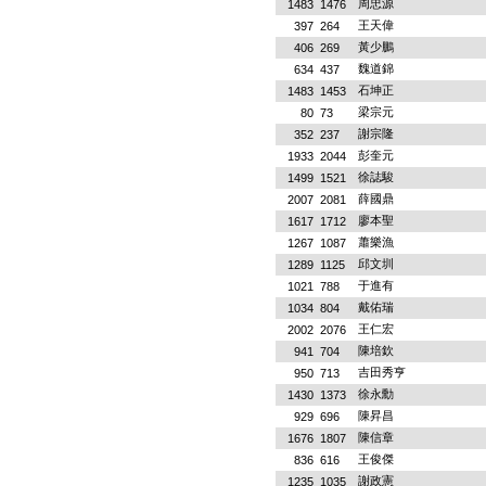
周忠源
1483
1476
王天偉
397
264
黃少鵬
406
269
魏道錦
634
437
石坤正
1483
1453
梁宗元
80
73
謝宗隆
352
237
彭奎元
1933
2044
徐誌駿
1499
1521
薛國鼎
2007
2081
廖本聖
1617
1712
蕭樂漁
1267
1087
邱文圳
1289
1125
于進有
1021
788
戴佑瑞
1034
804
王仁宏
2002
2076
陳培欽
941
704
吉田秀亨
950
713
徐永勳
1430
1373
陳昇昌
929
696
陳信章
1676
1807
王俊傑
836
616
謝政憲
1235
1035