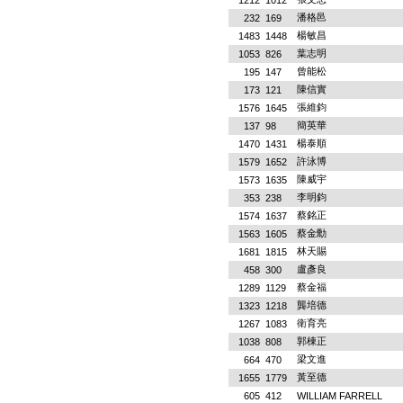
1212
1012
潘格邑
232
169
楊敏昌
1483
1448
葉志明
1053
826
曾能松
195
147
陳信實
173
121
張維鈞
1576
1645
簡英華
137
98
楊泰順
1470
1431
許泳博
1579
1652
陳威宇
1573
1635
李明鈞
353
238
蔡銘正
1574
1637
蔡金勳
1563
1605
林天賜
1681
1815
盧彥良
458
300
蔡金福
1289
1129
龔培德
1323
1218
衛育亮
1267
1083
郭棟正
1038
808
梁文進
664
470
黃至德
1655
1779
605
412
WILLIAM FARRELL