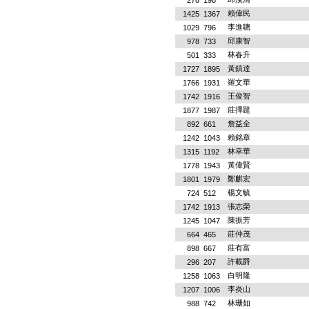
278
198
賴偉民
1425
1367
李進聰
1029
796
邱康智
978
733
林春升
501
333
黃鎮達
1727
1895
羅文華
1766
1931
王俊智
1742
1916
莊擇韙
1877
1987
詹益全
892
661
賴銘章
1242
1043
林幸華
1315
1192
黃偉賢
1778
1943
鄭麒宏
1801
1979
楊文毓
724
512
張志榮
1742
1913
陳振芳
1245
1047
莊仲茂
664
465
莊有富
898
667
許載爵
296
207
白明隆
1258
1063
李炎山
1207
1006
林珊如
988
742