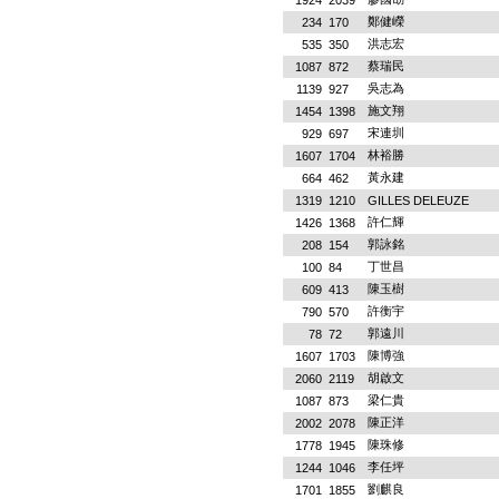
1924
2039
鄭健嶸
234
170
洪志宏
535
350
蔡瑞民
1087
872
吳志為
1139
927
施文翔
1454
1398
宋連圳
929
697
林裕勝
1607
1704
黃永建
664
462
1319
1210
GILLES DELEUZE
許仁輝
1426
1368
郭詠銘
208
154
丁世昌
100
84
陳玉樹
609
413
許衡宇
790
570
郭遠川
78
72
陳博強
1607
1703
胡啟文
2060
2119
梁仁貴
1087
873
陳正洋
2002
2078
陳珠修
1778
1945
李任坪
1244
1046
劉麒良
1701
1855