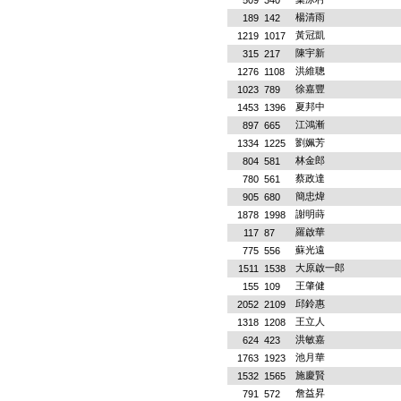
509
340
楊清雨
189
142
黃冠凱
1219
1017
陳宇新
315
217
洪維聰
1276
1108
徐嘉豐
1023
789
夏邦中
1453
1396
江鴻漸
897
665
劉姵芳
1334
1225
林金郎
804
581
蔡政達
780
561
簡忠煒
905
680
謝明蒔
1878
1998
羅啟華
117
87
蘇光遠
775
556
大原啟一郎
1511
1538
王肇健
155
109
邱鈴惠
2052
2109
王立人
1318
1208
洪敏嘉
624
423
池月華
1763
1923
施慶賢
1532
1565
詹益昇
791
572