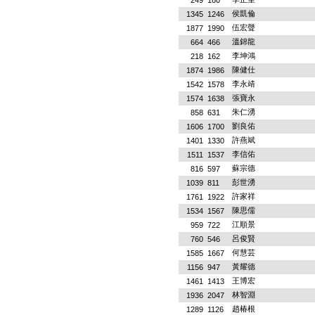
249
180
侯凱倫
1345
1246
伍宏聲
1877
1990
溫錦龍
664
466
李坤鴻
218
162
陳健仕
1874
1986
李永靖
1542
1578
張寶永
1574
1638
朱仁湧
858
631
劉良佑
1606
1700
許燕斌
1401
1330
李信佑
1511
1537
蘇宗德
816
597
彭世湧
1039
811
許家祥
1761
1922
陳思儒
1534
1567
江順景
959
722
呂俊賢
760
546
何慧芸
1585
1667
黃耀德
1156
947
王博宏
1461
1413
林智淵
1936
2047
趙椿根
1289
1126