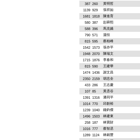
黃明哲
387
260
張祥如
1139
929
陳進育
1681
1818
彭舜熙
580
387
馬克嬌
588
396
溫恒
790
571
蔡柏峰
815
595
張亦平
1542
1573
陳瑞文
1948
2070
李春和
1715
1876
王建華
815
590
謝文昌
1474
1436
胡忠全
2350
2159
王志慶
433
286
黃丞谷
107
85
潘同平
1391
1316
邱創裕
1014
770
鐘鈞傑
1239
1040
林建東
1496
1503
林寶財
258
187
蔡智丞
1016
777
林銘豐
1289
1124