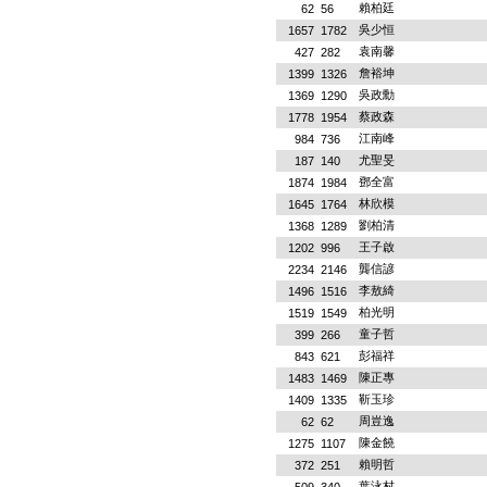
賴柏廷
62
56
吳少恒
1657
1782
袁南馨
427
282
詹裕坤
1399
1326
吳政勳
1369
1290
蔡政森
1778
1954
江南峰
984
736
尤聖旻
187
140
鄧全富
1874
1984
林欣模
1645
1764
劉柏清
1368
1289
王子啟
1202
996
龔信諺
2234
2146
李敖綺
1496
1516
柏光明
1519
1549
童子哲
399
266
彭福祥
843
621
陳正專
1483
1469
靳玉珍
1409
1335
周豈逸
62
62
陳金饒
1275
1107
賴明哲
372
251
葉泳村