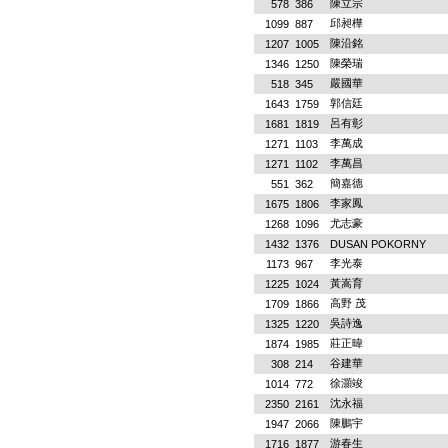
陳立宗
578
386
邱昶樺
1099
887
陳沿銘
1207
1005
陳榮瑞
1346
1250
嚴國華
518
345
郭信廷
1643
1759
呂有彰
1681
1819
李萬成
1271
1103
李萬昌
1271
1102
簡嘉德
551
362
李家鳳
1675
1806
尤志豪
1268
1096
1432
1376
DUSAN POKORNY
李光泰
1173
967
黃嵩育
1225
1024
高野 茂
1709
1866
吳詩逸
1325
1220
莊正暐
1874
1985
谷建華
308
214
徐灝竣
1014
772
沈永福
2350
2161
陳鵬宇
1947
2066
游春生
1716
1877