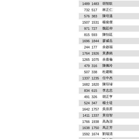
胡智欽
1489
1483
林正仁
732
517
陳培溫
576
383
楊俊傑
1507
1531
魏廷仰
971
727
陳怡廷
815
593
廖威岳
1696
1844
余啟福
244
177
黃彥銘
1764
1926
余嘉倫
1265
1075
陳佩玲
479
316
杜建毅
507
338
任中杰
1337
1235
陳琮璿
1682
1820
李志忠
834
615
胡正亨
491
326
楊士堤
524
347
吳崇昇
1642
1757
黃信智
1411
1337
高為澎
1766
1938
馬正芳
1638
1750
劉瑞清
1592
1674