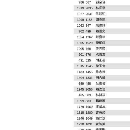
顧金台
786
567
林長發
1919
2035
洪節明
1927
2041
謝奇璁
1299
1158
熊燦輝
1063
847
賴漢文
702
499
鄭寶華
1354
1262
陳耀輝
1505
1529
伊光榮
1005
758
洪胤寰
901
676
胡正岳
491
325
陳玉奇
1515
1545
徐志維
1483
1455
周志峰
1404
1331
呂維哲
659
458
賴盈達
1945
2056
林財福
465
303
楊建濱
1099
883
盧威辰
1779
1960
曹長榮
1318
1200
施仁森
1246
1049
黃智挺
1230
1031
李正聖