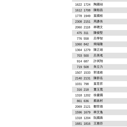
陶國禎
1622
1724
陳順昌
1612
1708
葉國裕
1778
1949
周彥佚
2308
2151
林聰文
2060
2118
陳俊堅
475
311
呂學智
776
558
簡瑞隆
1060
842
陳正雄
1364
1279
呂美瑤
703
500
許弼翔
914
687
朱立力
719
508
郭達維
1507
1533
陳群岳
2140
2131
葉育昇
1031
798
董玉寬
316
218
徐慶國
1318
1202
蔡政村
861
636
鄒世德
2069
2121
林文逸
1596
1679
阮國壽
1318
1204
王雅芬
1681
1816