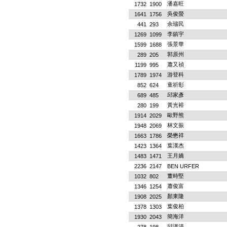
潘嘉旺
1732
1900
吳俊螢
1641
1756
余瑞民
441
293
李鎮宇
1269
1099
張景華
1599
1688
郭原州
289
205
蕭又禎
1199
995
游登科
1789
1974
童祈彰
852
624
邱家彥
689
485
黃光裕
280
199
歐野熊
1914
2029
林文振
1948
2069
榮懋祥
1663
1786
葉漢杰
1423
1364
王月嬌
1483
1471
2236
2147
BEN URFER
董時堅
1032
802
蕭俊富
1346
1254
顏東隆
1908
2025
葉俊柏
1378
1303
簡海洋
1930
2043
邱漢清