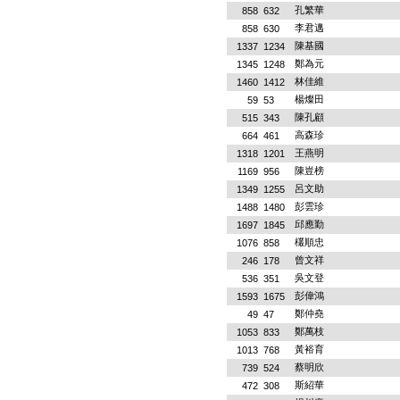
孔繁華
858
632
李君邁
858
630
陳基國
1337
1234
鄭為元
1345
1248
林佳維
1460
1412
楊燦田
59
53
陳孔顧
515
343
高森珍
664
461
王燕明
1318
1201
陳豈榜
1169
956
呂文助
1349
1255
彭雲珍
1488
1480
邱應勤
1697
1845
欉順忠
1076
858
曾文祥
246
178
吳文登
536
351
彭偉鴻
1593
1675
鄭仲堯
49
47
鄭萬枝
1053
833
黃裕育
1013
768
蔡明欣
739
524
斯紹華
472
308