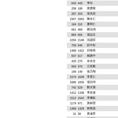
李珩
643
443
黃讚發
258
186
張兆宏
287
203
陳永仁
1947
2063
蕭明仁
164
116
羅治鴻
661
460
張誌文
884
655
沈誦芬
2250
2148
莊中杉
759
545
邱祿恭
1468
1422
賴惠中
837
617
余永生
420
275
汪宏毅
564
370
張乃翔
199
149
李育仁
1574
1639
張詩沛
1685
1835
鄭天寶
742
529
李依達
1412
1338
李燦欽
1512
1542
黃錦雲
1179
971
林祺昌
1469
1429
黃濬昇
31
38