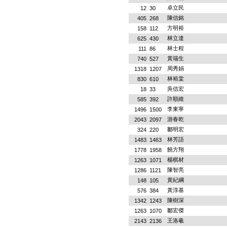
卓立民
12
30
陳信銘
405
268
方明裕
158
112
林立達
625
430
林士程
111
86
黃瑞生
740
527
周秀娟
1318
1207
林裕棠
830
610
吳信宏
18
33
許順維
585
392
李東寧
1496
1500
游春乾
2043
2097
鄒明宏
324
220
林芳語
1483
1463
饒方翔
1778
1958
楊棋材
1263
1071
陳智亮
1286
1121
黃紀綱
148
105
黃淳基
576
384
陳樹深
1342
1243
鄒宏傑
1263
1070
王洛羲
2143
2136