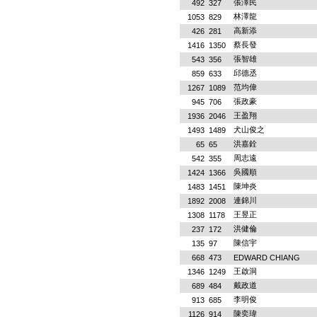
張澤民
492
327
林澤龍
1053
829
高新添
426
281
蔡長發
1416
1350
張智雄
543
356
邱德丞
859
633
范均偉
1267
1089
張政豪
945
706
王盈翔
1936
2046
犬山俊之
1493
1489
洪嘉銓
65
65
周志遠
542
355
吳國順
1424
1366
陳坤炎
1483
1451
連錦川
1892
2008
王昱正
1308
1178
洪健倫
237
172
陳信宇
135
97
668
473
EDWARD CHIANG
王啟洞
1346
1249
戴政道
689
484
李明俊
913
685
陳奕瑋
1126
914