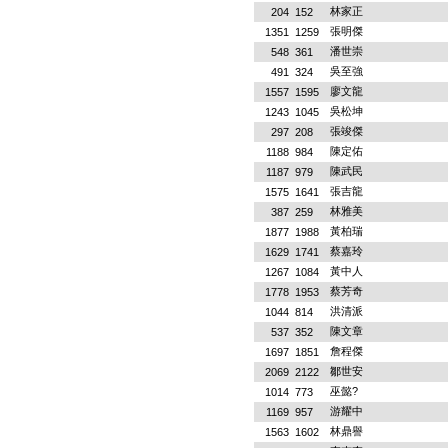
林家正
204
152
張明傑
1351
1259
潘世崇
548
361
吳至強
491
324
廖文龍
1557
1595
吳松坤
1243
1045
張竣傑
297
208
陳定佑
1188
984
陳武民
1187
979
張吉龍
1575
1641
林雅美
387
259
黃柏瑞
1877
1988
蔡嘉玲
1629
1741
黃中人
1267
1084
蔡芳奇
1778
1953
洪清派
1044
814
陳文章
537
352
詹程傑
1697
1851
鄒世安
2069
2122
巫懿?
1014
773
游耀中
1169
957
林鼎譽
1563
1602