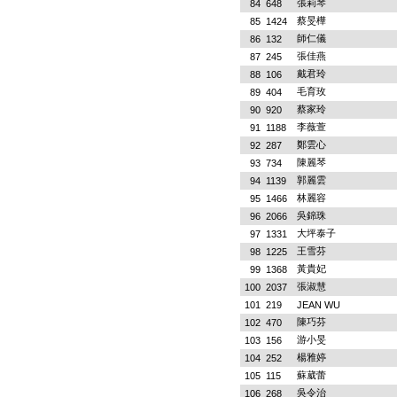
張莉琴
84
648
蔡旻樺
85
1424
師仁儀
86
132
張佳燕
87
245
戴君玲
88
106
毛育玫
89
404
蔡家玲
90
920
李薇萱
91
1188
鄭雲心
92
287
陳麗琴
93
734
郭麗雲
94
1139
林麗容
95
1466
吳錦珠
96
2066
大坪泰子
97
1331
王雪芬
98
1225
黃貴妃
99
1368
張淑慧
100
2037
101
219
JEAN WU
陳巧芬
102
470
游小旻
103
156
楊雅婷
104
252
蘇葳蕾
105
115
吳令治
106
268