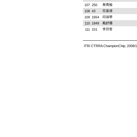
詹喬愉
107
250
符嘉倩
108
43
邱淑華
109
1654
戴妤珊
110
1849
李羿萱
111
151
ITRI CTRRA ChampionChip; 2008/1