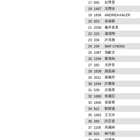
彭秀雯
17
845
沈秀珍
18
1467
19
1836
ANDREA KALER
余淑蓉
20
653
藤井直美
21
2036
溫偲翔
22
223
許見微
23
336
24
234
MAY CHENG
張齡文
25
1087
蔡美純
26
1294
尤舒音
27
282
謝孟娟
28
1839
羅珮芳
29
2011
許雅珠
30
1594
左菊美
31
539
朱麗亞
32
1680
張晏菁
33
1665
劉碧連
34
921
王玉珍
35
1062
許芷音
36
283
吳麗綺
37
1109
林巧茹
38
915
邱惠珠