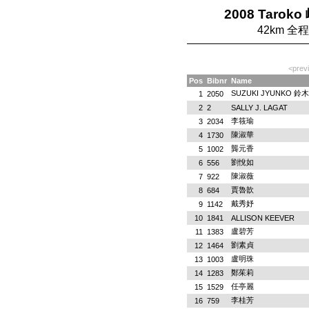
2008 Tarok
42km 
<prev
Pos
Bibnr
Name
SUZUKI JYUNKO 鈴
1
2050
2
2
SALLY J. LAGAT
李筱瑜
3
2034
陳淑華
4
1730
龔元香
5
1002
劉悅如
6
556
陳淑薇
7
922
賈魯歆
8
684
戴秀妤
9
1142
10
1841
ALLISON KEEVER
盧碧芳
11
1383
劉素貞
12
1464
盧明珠
13
1003
鄭茱莉
14
1283
任亭麗
15
1529
李桂芳
16
759