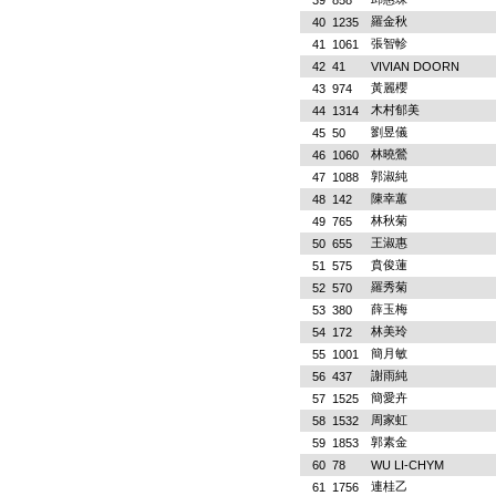
39
858
羅金秋
40
1235
張智軫
41
1061
42
41
VIVIAN DOORN
黃麗櫻
43
974
木村郁美
44
1314
劉昱儀
45
50
林曉鶯
46
1060
郭淑純
47
1088
陳幸蕙
48
142
林秋菊
49
765
王淑惠
50
655
賁俊蓮
51
575
羅秀菊
52
570
薛玉梅
53
380
林美玲
54
172
簡月敏
55
1001
謝雨純
56
437
簡愛卉
57
1525
周家虹
58
1532
郭素金
59
1853
60
78
WU LI-CHYM
連桂乙
61
1756