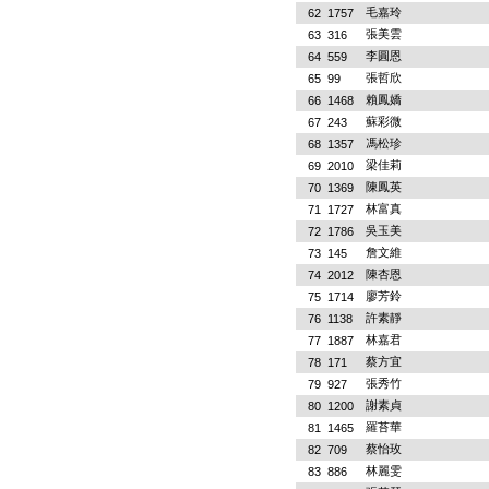
毛嘉玲
62
1757
張美雲
63
316
李圓恩
64
559
張哲欣
65
99
賴鳳嬌
66
1468
蘇彩微
67
243
馮松珍
68
1357
梁佳莉
69
2010
陳鳳英
70
1369
林富真
71
1727
吳玉美
72
1786
詹文維
73
145
陳杏恩
74
2012
廖芳鈴
75
1714
許素靜
76
1138
林嘉君
77
1887
蔡方宜
78
171
張秀竹
79
927
謝素貞
80
1200
羅苔華
81
1465
蔡怡玫
82
709
林麗雯
83
886