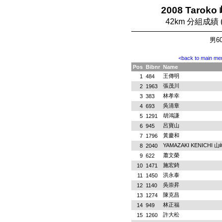
2008 Tarok
42km 分組成績
男60
<back to main me
Pos
Bibnr
Name
王傳明
1
484
張茂川
2
1963
林孝幸
3
383
吳清章
4
693
胡鴻謙
5
1291
呂寶山
6
945
黃慶和
7
1796
YAMAZAKI KENICHI 
8
2040
蕭文榮
9
622
施宏錡
10
1471
洪永泰
11
1450
吳崇昇
12
1140
陳克昌
13
1274
林正福
14
949
許大松
15
1260