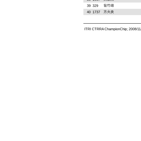
翁竹雄
39
329
方火炎
40
1737
ITRI CTRRA ChampionChip; 2008/11