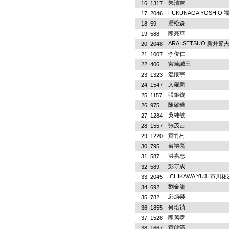
朱清吉
16
1317
FUKUNAGA YOSHIO
17
2046
湯松森
18
59
陳亮華
19
588
ARAI SETSUO 新井節
20
2048
李俊仁
21
1007
宮崎誠三
22
406
溫懷宇
23
1323
文耀新
24
1547
張銀錠
25
1157
陳敬華
26
975
吳純敏
27
1284
張茂吉
28
1557
黃竹村
29
1220
俞禮亮
30
795
洪嘉忠
31
587
彭守成
32
589
ICHIKAWA YUJI 市川祐
33
2045
劉金龍
34
692
邱炳榮
35
782
何培禎
36
1855
陳篤恭
37
1528
黃啟清
38
1667