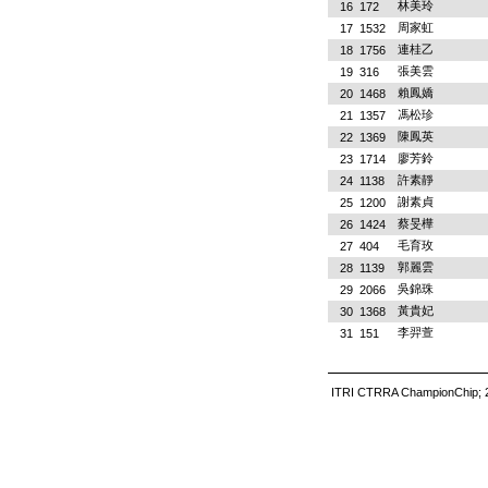
林美玲
16
172
周家虹
17
1532
連桂乙
18
1756
張美雲
19
316
賴鳳嬌
20
1468
馮松珍
21
1357
陳鳳英
22
1369
廖芳鈴
23
1714
許素靜
24
1138
謝素貞
25
1200
蔡旻樺
26
1424
毛育玫
27
404
郭麗雲
28
1139
吳錦珠
29
2066
黃貴妃
30
1368
李羿萱
31
151
ITRI CTRRA ChampionChip; 