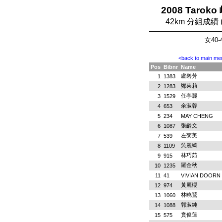
2008 Tarok
42km 分組成績
女40-
<back to main me
Pos
Bibnr
Name
盧碧芳
1
1383
鄭茱莉
2
1283
任亭麗
3
1529
余淑蓉
4
653
5
234
MAY CHENG
張齡文
6
1087
左菊美
7
539
吳麗綺
8
1109
林巧茹
9
915
羅金秋
10
1235
11
41
VIVIAN DOORN
黃麗櫻
12
974
林曉鶯
13
1060
郭淑純
14
1088
賁俊蓮
15
575