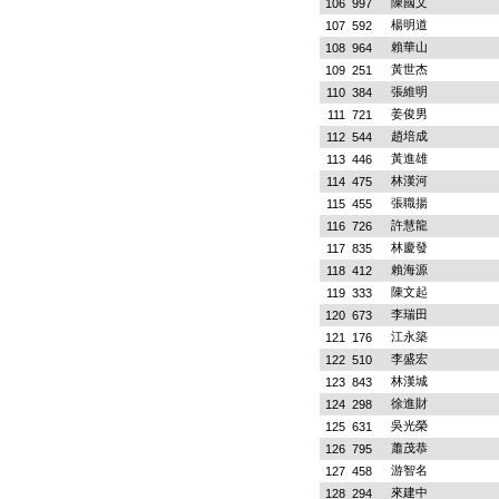
陳國文
106
997
楊明道
107
592
賴華山
108
964
黃世杰
109
251
張維明
110
384
姜俊男
111
721
趙培成
112
544
黃進雄
113
446
林漢河
114
475
張職揚
115
455
許慧龍
116
726
林慶發
117
835
賴海源
118
412
陳文起
119
333
李瑞田
120
673
江永築
121
176
李盛宏
122
510
林漢城
123
843
徐進財
124
298
吳光榮
125
631
蕭茂恭
126
795
游智名
127
458
來建中
128
294