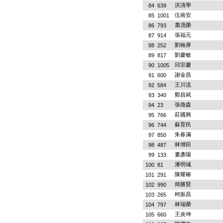
洪清學
84
639
伍南安
85
1001
蕭茂榮
86
793
張福元
87
914
劉翰屏
88
252
劉慶敏
89
817
邱宗慶
90
1005
謝金昌
91
600
王川流
92
584
鄭昌斌
93
340
張煥森
94
23
莊國興
95
766
蘇育民
96
744
朱春滿
97
850
林增田
98
487
婁彥陽
99
133
潘明城
100
81
陳耀椿
101
291
簡勝賢
102
990
柯振昌
103
265
林瑞榮
104
797
王炎坤
105
660