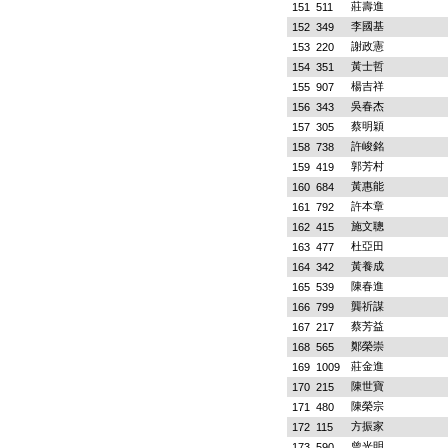
莊壽進
151
511
李國基
152
349
謝政憲
153
220
黃士哲
154
351
楊吉祥
155
907
吳春杰
156
343
蔡明穎
157
305
許峻銘
158
738
郭芳村
159
419
黃惠能
160
684
許本章
161
792
施文聰
162
415
杜亞田
163
477
黃養成
164
342
陳春進
165
539
龔祈謀
166
799
蔡芳益
167
217
鄭榮崇
168
565
莊金進
169
1009
陳世寶
170
215
陳榮宗
171
480
方振家
172
115
曾光明
173
590