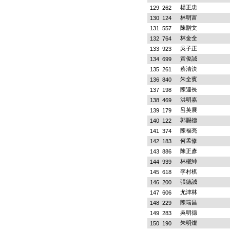
楊正忠
129
262
林明富
130
124
陳贈文
131
557
林金全
132
764
吳子正
133
923
黃俊誠
134
699
蔡清決
135
261
朱全賓
136
840
陳連長
137
198
洪明嘉
138
469
呂英展
139
179
郭賜德
140
122
陳福亮
141
374
何孟修
142
183
陳正彥
143
886
林櫂紳
144
939
李村棋
145
618
張德誠
146
200
尤津林
147
606
陳瑞昌
148
229
吳明德
149
283
朱明燦
150
190