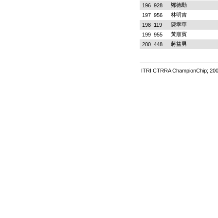
鄭德勳
196
928
林明吉
197
956
陳幸華
198
119
黃順賓
199
955
蔣益男
200
448
ITRI CTRRA ChampionChip; 200