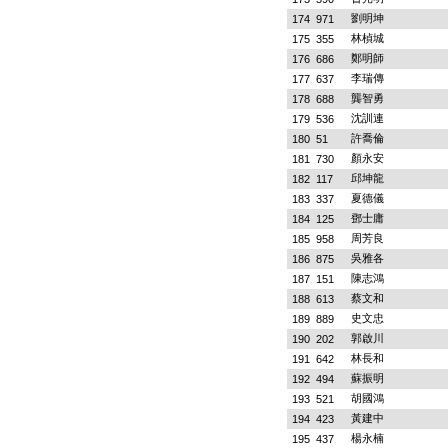
劉明坤
174
971
林楨城
175
355
鄭明師
176
686
李瑞傳
177
637
龔智勇
178
688
沈訓連
179
536
許喬倫
180
51
顏永安
181
730
邱坤龍
182
117
夏德儀
183
337
鄧士庸
184
125
周芳良
185
958
吳雅各
186
875
陳志鴻
187
151
蔡文和
188
613
史文忠
189
889
郭啟川
190
202
林長和
191
642
蘇振明
192
494
胡國鴻
193
521
黃建中
194
423
楊永楠
195
437