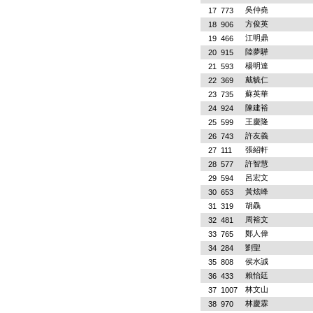
吳仲堯
17
773
方俊英
18
906
江明鼎
19
466
陸夢驊
20
915
楊明達
21
593
戴毓仁
22
369
蘇英華
23
735
陳建裕
24
924
王慶隆
25
599
許友義
26
743
張紹軒
27
111
許智慧
28
577
呂宏文
29
594
黃炫峰
30
653
胡驫
31
319
周裕文
32
481
鄭人偉
33
765
劉聖
34
284
侯水誠
35
808
賴怡廷
36
433
林文山
37
1007
林慶霖
38
970