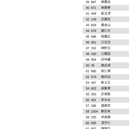
林榮佳
39
897
林榮華
40
871
藍元澤
41
449
呂勝宏
42
138
楊金山
43
819
廖仁行
44
976
程國正
45
586
江支汶
46
461
林軒立
47
152
江耀謨
48
160
邱仲廉
49
354
姚志成
50
45
徐仁輝
51
680
賴琮信
52
679
靳士正
53
447
崔毅軍
54
602
許德賢
55
263
宋永全
56
451
趙家宏
57
186
鄭百奇
58
1004
卓烡輝
59
225
馮宇仁
60
695
陳學文
61
687