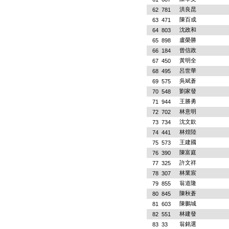
洪良昆
62
781
陳百成
63
471
沈政和
64
803
盧榮勝
65
898
曾信政
66
184
黃明全
67
450
呂世華
68
495
吳斌蒼
69
575
劉家發
70
548
王勝勇
71
944
林意明
72
702
沈文欽
73
734
林煌陸
74
441
王建國
75
573
陳富庭
76
390
許文祥
77
325
林業宸
78
307
翁道隆
79
855
陳秋蒼
80
845
陳鵬城
81
603
林建發
82
551
翁銘選
83
33