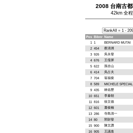
2008 台南古都
42km 
Pos
Bibnr
Name
1
1
BERNARD MUTAI
蔡清洲
2
454
吳永發
3
926
王儒屏
4
676
孫吉山
5
622
吳占夫
6
414
翁福俊
7
704
8
589
MICHELE SPECIAL
林佑歷
9
435
李秦朝
10
651
徐文德
11
816
蕭俊楠
12
601
寺島清一
13
286
郭財發
14
80
陳文讚
15
900
王議進
16
905