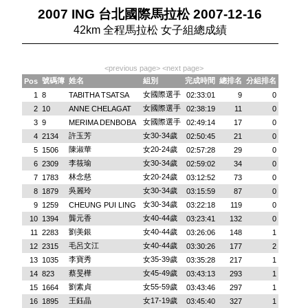
2007 ING 台北國際馬拉松 2007-12-16
42km 全程馬拉松 女子組總成績
<previous page>
<next page>
號碼簿
姓名
組別
完成時間
總排名
分組排名
Pos
女國際選手
1
8
TABITHA TSATSA
02:33:01
9
0
女國際選手
2
10
ANNE CHELAGAT
02:38:19
11
0
女國際選手
3
9
MERIMA DENBOBA
02:49:14
17
0
許玉芳
女30-34歲
4
2134
02:50:45
21
0
陳淑華
女20-24歲
5
1506
02:57:28
29
0
李筱瑜
女30-34歲
6
2309
02:59:02
34
0
林念慈
女20-24歲
7
1783
03:12:52
73
0
吳麗玲
女30-34歲
8
1879
03:15:59
87
0
女30-34歲
9
1259
CHEUNG PUI LING
03:22:18
119
0
龔元香
女40-44歲
10
1394
03:23:41
132
0
劉美銀
女40-44歲
11
2283
03:26:06
148
1
毛呂文江
女40-44歲
12
2315
03:30:26
177
2
李寶秀
女35-39歲
13
1035
03:35:28
217
1
蔡旻樺
女45-49歲
14
823
03:43:13
293
1
劉素貞
女55-59歲
15
1664
03:43:46
297
1
王鈺晶
女17-19歲
16
1895
03:45:40
327
1