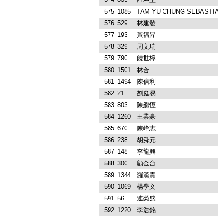
575
1085
TAM YU CHUNG SEBASTI
576
529
林建發
577
193
黃福昇
578
329
周文瑞
579
790
饒世樟
580
1501
林合
581
1494
陳信利
582
21
劉庭易
583
803
陳繼恆
584
1260
王業豪
585
670
陳峰志
586
238
胡舜元
587
148
李龍興
588
300
顧金台
589
1344
羅漢貴
590
1069
楊學文
591
56
連榮盛
592
1220
李浩銘