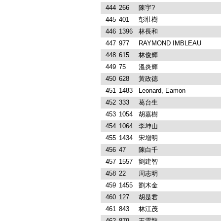
444
266
陳宇?
445
401
彭壯樹
446
1396
林長和
447
977
RAYMOND IMBLEAU
448
615
林俊輝
449
75
溫炎輝
450
628
黃政德
451
1483
Leonard, Eamon
452
333
葛台生
453
1054
胡嘉樹
454
1064
李坤山
455
1434
宋增明
456
47
陳白千
457
1557
劉建智
458
22
周志明
459
1455
劉木金
460
127
胡是君
461
843
林江茂
462
879
王雲龍