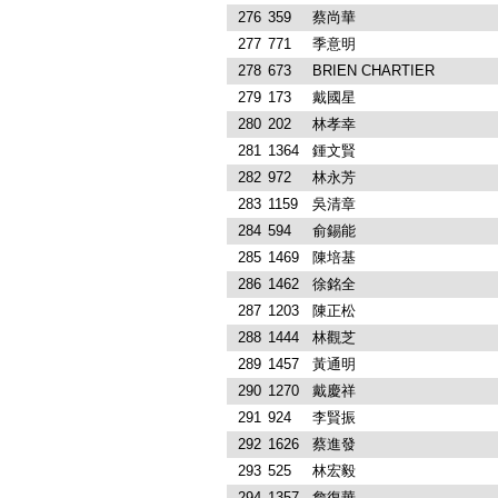
276
359
蔡尚華
277
771
季意明
278
673
BRIEN CHARTIER
279
173
戴國星
280
202
林孝幸
281
1364
鍾文賢
282
972
林永芳
283
1159
吳清章
284
594
俞錫能
285
1469
陳培基
286
1462
徐銘全
287
1203
陳正松
288
1444
林觀芝
289
1457
黃通明
290
1270
戴慶祥
291
924
李賢振
292
1626
蔡進發
293
525
林宏毅
294
1357
詹復華