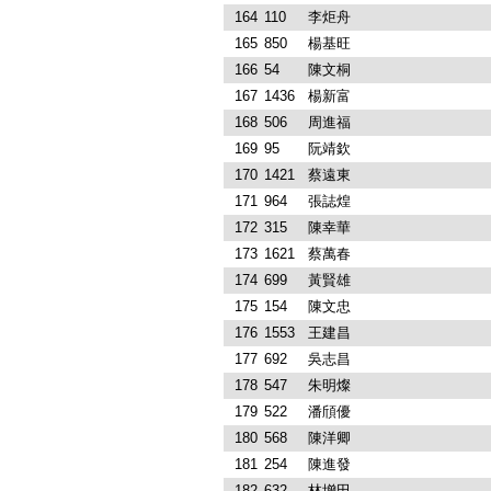
164
110
李炬舟
165
850
楊基旺
166
54
陳文桐
167
1436
楊新富
168
506
周進福
169
95
阮靖欽
170
1421
蔡遠東
171
964
張誌煌
172
315
陳幸華
173
1621
蔡萬春
174
699
黃賢雄
175
154
陳文忠
176
1553
王建昌
177
692
吳志昌
178
547
朱明燦
179
522
潘頎優
180
568
陳洋卿
181
254
陳進發
182
632
林增田