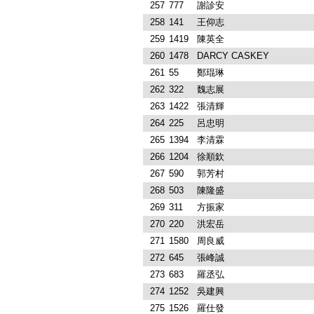
257
777
謝診安
258
141
王仰志
259
1419
陳英全
260
1478
DARCY CASKEY
261
55
鄭琨琳
262
322
魏志展
263
1422
張清輝
264
225
呂忠明
265
1394
李清霖
266
1204
徐順欽
267
590
郭芳村
268
503
陳隆盛
269
311
方振家
270
220
洪宏岳
271
1580
周良威
272
645
張峰誠
273
683
羅丞弘
274
1252
吳建興
275
1526
羅仕發