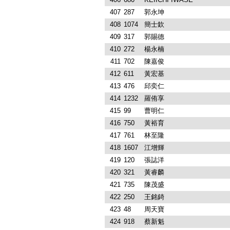
407
287
郭永坤
408
1074
簡士欽
409
317
郭賜德
410
272
楊永楠
411
702
陳嘉俊
412
611
黃宏基
413
476
邱奕仁
414
1232
羅侑享
415
99
曹明仁
416
750
黃裕育
417
761
林至隆
418
1607
江增輝
419
120
張誌洋
420
321
黃睿麟
421
735
陳茂盛
422
250
王銘錡
423
48
周天寶
424
918
蔡新魁