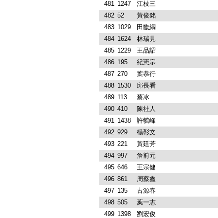
481
1247
江枝三
482
52
黃俊銘
483
1029
田馥綱
484
1624
林瑞見
485
1229
王品詔
486
195
紀憲宗
487
270
葉恭行
488
1530
邱長看
489
113
蔡冰
490
410
陳社人
491
1438
許毓峰
492
929
楊彰文
493
221
黃廷芳
494
997
詹前元
495
646
王宗健
496
861
周蔡鑫
497
135
古源春
498
505
葉一志
499
1398
劉宏俊