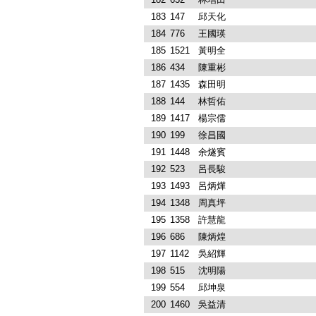
183
147
邱天化
184
776
王國瑛
185
1521
黃明全
186
434
陳重彬
187
1435
森田明
188
144
林哲佑
189
1417
楊宗儒
190
199
徐昌國
191
1448
余燧賓
192
523
呂長駿
193
1493
呂炳燁
194
1348
周真坪
195
1358
許慧龍
196
686
陳炳煌
197
1142
吳紹輝
198
515
沈明陽
199
554
邱坤泉
200
1460
吳益清