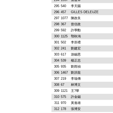
295
540
李天賜
296
457
GILLES DELEUZE
297
1077
陳政良
298
367
曾信政
299
592
許學勳
300
1125
鄂秋鴻
301
502
李崇禮
302
241
劉建宏
303
617
游錫恩
304
539
楊正忠
305
935
劉雨禎
306
1467
劉洪龍
307
219
李瑞傳
308
67
林博文
309
1121
王?華
310
575
許金錫
311
970
黃進雄
312
178
張博安