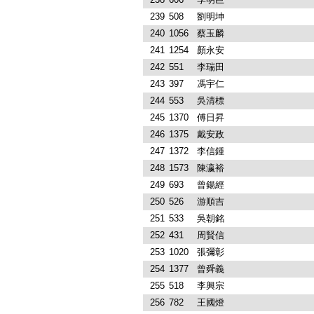
239
508
劉明坤
240
1056
蔡玉麟
241
1254
顏永安
242
551
李瑞田
243
397
馮宇仁
244
553
吳清標
245
1370
傅日昇
246
1375
戴安政
247
1372
李信鍾
248
1573
陳瀛裕
249
693
曾鍚經
250
526
游順吉
251
533
吳朝銘
252
431
周賢信
253
1020
張彌彰
254
1377
曾舜義
255
518
李興宗
256
782
王國燈