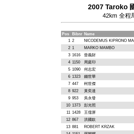
2007 Taroko
42km 全
Pos
Bibnr
Name
1
2
NICODEMUS KIPRONO M
2
1
MARKO MAMBO
3
1616
曾義財
4
1150
周庭印
5
1090
何志宏
6
1323
錢世華
7
447
柯世傑
8
922
黃奕達
9
953
吳永發
10
1373
彭光照
11
1428
王儒屏
12
867
洪國欽
13
881
ROBERT KRZAK
14
1151
羅閔耀