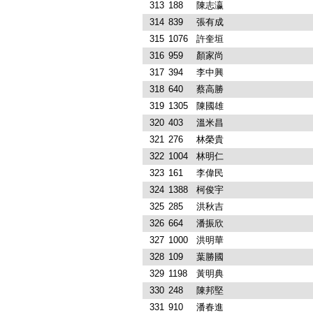
313
188
陳志瀛
314
839
張有成
315
1076
許奎垣
316
959
顏家尚
317
394
李中興
318
640
蔡高勝
319
1305
陳國雄
320
403
溫米昌
321
276
林榮貴
322
1004
林明仁
323
161
李偉民
324
1388
柯俊宇
325
285
洪秋吉
326
664
潘振欣
327
1000
洪明華
328
109
葉勝國
329
1198
黃明典
330
248
陳邦堅
331
910
潘春進