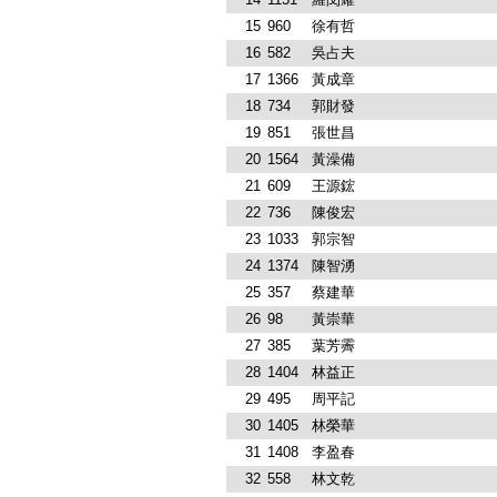
15
960
徐有哲
16
582
吳占夫
17
1366
黃成章
18
734
郭財發
19
851
張世昌
20
1564
黃澡備
21
609
王源鋐
22
736
陳俊宏
23
1033
郭宗智
24
1374
陳智湧
25
357
蔡建華
26
98
黃崇華
27
385
葉芳霽
28
1404
林益正
29
495
周平記
30
1405
林榮華
31
1408
李盈春
32
558
林文乾