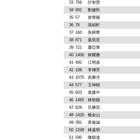
33
756
許智慧
34
691
劉健民
35
57
曾華陽
36
76
張紹軒
37
160
吳耕寮
38
871
葉奕宏
39
721
蕭亞軍
40
1406
林耀勝
41
492
江明鼎
42
108
李傳芳
43
1075
吳勝洋
44
577
王坤樹
45
603
黃建中
46
1465
林智銘
47
629
呂勝宏
48
1426
楊金山
49
391
黃俊誠
50
1248
林嘉明
51
595
陳順達