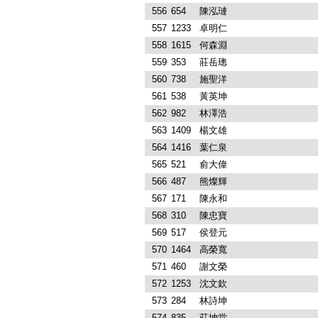
556
654
陳泓璉
557
1233
卓明仁
558
1615
何森淵
559
353
莊岳璁
560
738
施聖洋
561
538
黃英坤
562
982
林澤浩
563
1409
楊文雄
564
1416
葉仁泉
565
521
俞大偉
566
487
熊燦輝
567
171
陳永和
568
310
陳忠寶
569
517
侯登元
570
1464
高榮寬
571
460
謝文榮
572
1253
沈文欽
573
284
林詩坤
574
835
莊坤堂