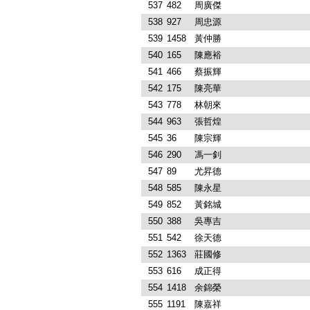
537
482
周廣傑
538
927
周忠源
539
1458
黃仲勝
540
165
陳應裕
541
466
蔡振輝
542
175
陳亮華
543
778
林朝來
544
963
張哲煌
545
36
陳宗輝
546
290
馮一釗
547
89
尤昇德
548
585
陳永星
549
852
黃銘城
550
388
吳專吉
551
542
徐天德
552
1363
莊國修
553
616
成正得
554
1418
余錦榮
555
1191
陳嘉祥