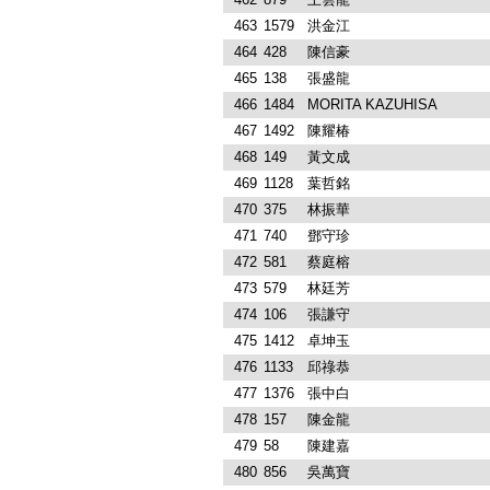
463
1579
洪金江
464
428
陳信豪
465
138
張盛龍
466
1484
MORITA KAZUHISA
467
1492
陳耀椿
468
149
黃文成
469
1128
葉哲銘
470
375
林振華
471
740
鄧守珍
472
581
蔡庭榕
473
579
林廷芳
474
106
張謙守
475
1412
卓坤玉
476
1133
邱祿恭
477
1376
張中白
478
157
陳金龍
479
58
陳建嘉
480
856
吳萬寶