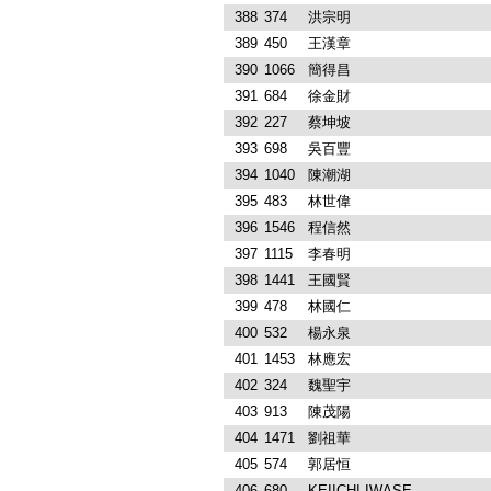
388
374
洪宗明
389
450
王漢章
390
1066
簡得昌
391
684
徐金財
392
227
蔡坤坡
393
698
吳百豐
394
1040
陳潮湖
395
483
林世偉
396
1546
程信然
397
1115
李春明
398
1441
王國賢
399
478
林國仁
400
532
楊永泉
401
1453
林應宏
402
324
魏聖宇
403
913
陳茂陽
404
1471
劉祖華
405
574
郭居恒
406
680
KEIICHI IWASE