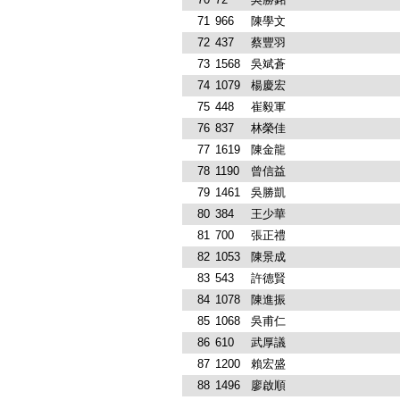
71
966
陳學文
72
437
蔡豐羽
73
1568
吳斌蒼
74
1079
楊慶宏
75
448
崔毅軍
76
837
林榮佳
77
1619
陳金龍
78
1190
曾信益
79
1461
吳勝凱
80
384
王少華
81
700
張正禮
82
1053
陳景成
83
543
許德賢
84
1078
陳進振
85
1068
吳甫仁
86
610
武厚議
87
1200
賴宏盛
88
1496
廖啟順