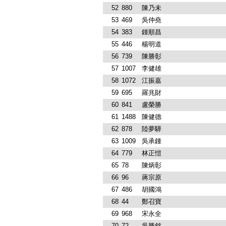
52
880
陳乃未
53
469
吳仲堯
54
383
鍾順昌
55
446
楊明道
56
739
陳勝彰
57
1007
李健雄
58
1072
江振嘉
59
695
羅兆財
60
841
盧榮勝
61
1488
陳健德
62
878
陸夢驊
63
1009
吳承鍾
64
779
林正愷
65
78
陳炳彰
66
96
蔣宗原
67
486
胡國鴻
68
44
鄭召寶
69
968
宋永全
70
72
吳勝銘