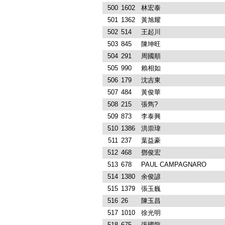
500
1602
林宏泰
501
1362
黃旭耀
502
514
王起川
503
845
陳坤旺
504
291
周國順
505
990
賴相如
506
179
沈吉東
507
484
黃俊華
508
215
張雋?
509
873
李泰興
510
1386
洪崇瑋
511
237
葉益豪
512
468
鄧俊宏
513
678
PAUL CAMPAGNARO
514
1380
余俊諺
515
1379
張玉巍
516
26
陳玉昌
517
1010
徐光明
518
675
張國龍