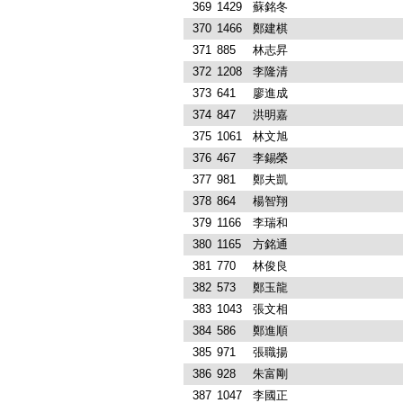
369
1429
蘇銘冬
370
1466
鄭建棋
371
885
林志昇
372
1208
李隆清
373
641
廖進成
374
847
洪明嘉
375
1061
林文旭
376
467
李錫榮
377
981
鄭夫凱
378
864
楊智翔
379
1166
李瑞和
380
1165
方銘通
381
770
林俊良
382
573
鄭玉龍
383
1043
張文相
384
586
鄭進順
385
971
張職揚
386
928
朱富剛
387
1047
李國正