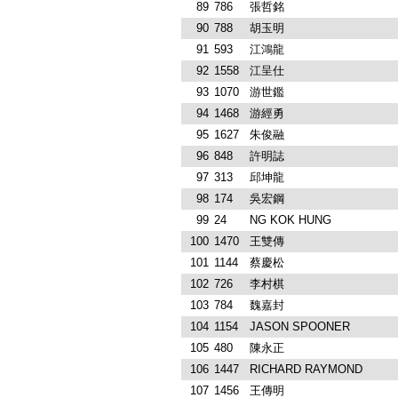
89
786
張哲銘
90
788
胡玉明
91
593
江鴻龍
92
1558
江呈仕
93
1070
游世鑑
94
1468
游經勇
95
1627
朱俊融
96
848
許明誌
97
313
邱坤龍
98
174
吳宏鋼
99
24
NG KOK HUNG
100
1470
王雙傳
101
1144
蔡慶松
102
726
李村棋
103
784
魏嘉封
104
1154
JASON SPOONER
105
480
陳永正
106
1447
RICHARD RAYMOND
107
1456
王傳明