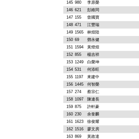
145
980
李原榮
146
621
彭維同
147
155
曾國寶
148
471
江豐瑞
149
1565
林煌陸
150
69
鄧永健
151
1594
黃燈煌
152
855
楊吉祥
153
1249
白榮坤
154
531
何添旺
155
1197
來建中
156
1445
何智榮
157
274
蔡宗仁
158
1097
陳連長
159
875
許軒豪
160
230
余奎麟
161
1623
徐俊耀
162
1516
廖文房
163
869
黃政達