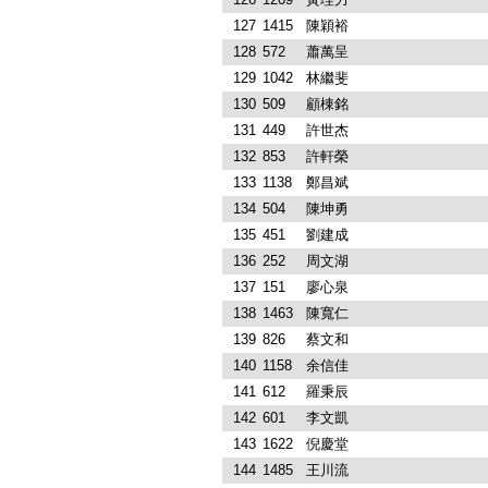
127
1415
陳穎裕
128
572
蕭萬呈
129
1042
林繼斐
130
509
顧棟銘
131
449
許世杰
132
853
許軒榮
133
1138
鄭昌斌
134
504
陳坤勇
135
451
劉建成
136
252
周文湖
137
151
廖心泉
138
1463
陳寬仁
139
826
蔡文和
140
1158
余信佳
141
612
羅秉辰
142
601
李文凱
143
1622
倪慶堂
144
1485
王川流