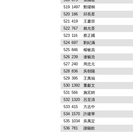
519
1497
鄭燿桐
520
186
邱長星
521
419
王慶崇
522
767
賴允荃
523
116
蔡正國
524
697
劉紀滿
525
846
楊敏昌
526
239
連毓浩
527
240
周忠元
528
836
吳朝陽
529
395
王萬福
530
1392
董獻文
531
566
施宏錡
532
1320
呂至清
533
415
方志中
534
1570
許建華
535
1034
吳萬定
536
781
謝鍚欽