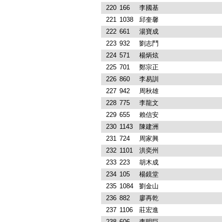
220
166
李國基
221
1038
邱奎馨
222
661
湯寶成
223
932
劉志鬥
224
571
楊炳炫
225
701
鄭宗正
226
860
李易訓
227
942
周秋雄
228
775
李龍文
229
655
賴信安
230
1143
陳建洲
231
724
周家興
232
1101
洪奕州
233
223
胡木成
234
105
楊鏡堂
235
1084
劉金山
236
882
廖再乾
237
1106
莊宏進
238
606
李明巨