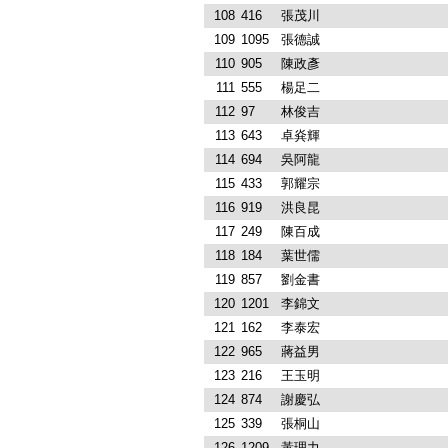
108
416
張茂川
109
1095
張德誠
110
905
陳政彥
111
555
楊足二
112
97
林俊吉
113
643
卓烡輝
114
694
吳阿龍
115
433
郭耀宗
116
919
洪良昆
117
249
陳百成
118
184
葉世儒
119
857
劉金書
120
1201
李錦文
121
162
李泰宏
122
965
蔣益男
123
216
王玉明
124
874
謝慶弘
125
339
張桐山
126
1209
黃理力