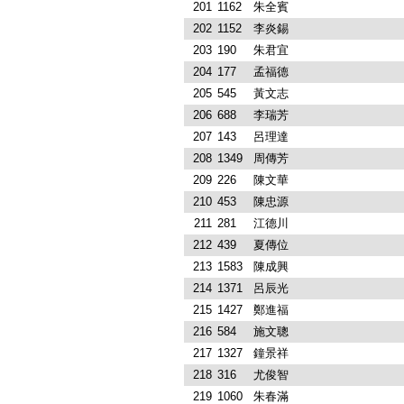
201
1162
朱全賓
202
1152
李炎錫
203
190
朱君宜
204
177
孟福德
205
545
黃文志
206
688
李瑞芳
207
143
呂理達
208
1349
周傳芳
209
226
陳文華
210
453
陳忠源
211
281
江德川
212
439
夏傳位
213
1583
陳成興
214
1371
呂辰光
215
1427
鄭進福
216
584
施文聰
217
1327
鐘景祥
218
316
尤俊智
219
1060
朱春滿