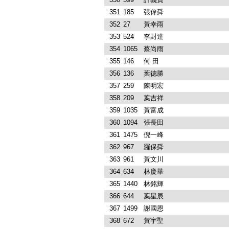
351
185
張偉舜
352
27
黃幸雨
353
524
李封達
354
1065
蔡尚雨
355
146
何 田
356
136
葉德勝
357
259
陳明宏
358
209
葉吉祥
359
1035
黃富成
360
1094
張長田
361
1475
倪一峰
362
967
羅保舜
363
961
黃文川
364
634
林慶華
365
1440
林銘輝
366
644
葉星辰
367
1499
謝國恩
368
672
黃宇聖