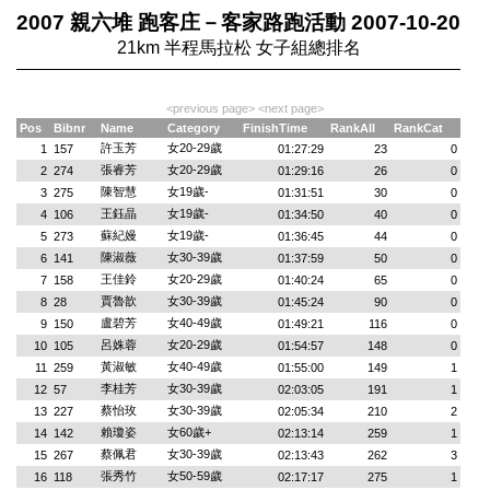
2007 親六堆 跑客庄－客家路跑活動 2007-10-20
21km 半程馬拉松 女子組總排名
<previous page>
<next page>
Pos
Bibnr
Name
Category
FinishTime
RankAll
RankCat
許玉芳
女20-29歲
1
157
01:27:29
23
0
張睿芳
女20-29歲
2
274
01:29:16
26
0
陳智慧
女19歲-
3
275
01:31:51
30
0
王鈺晶
女19歲-
4
106
01:34:50
40
0
蘇紀嫚
女19歲-
5
273
01:36:45
44
0
陳淑薇
女30-39歲
6
141
01:37:59
50
0
王佳鈴
女20-29歲
7
158
01:40:24
65
0
賈魯歆
女30-39歲
8
28
01:45:24
90
0
盧碧芳
女40-49歲
9
150
01:49:21
116
0
呂姝蓉
女20-29歲
10
105
01:54:57
148
0
黃淑敏
女40-49歲
11
259
01:55:00
149
1
李桂芳
女30-39歲
12
57
02:03:05
191
1
蔡怡玫
女30-39歲
13
227
02:05:34
210
2
賴瓊姿
女60歲+
14
142
02:13:14
259
1
蔡佩君
女30-39歲
15
267
02:13:43
262
3
張秀竹
女50-59歲
16
118
02:17:17
275
1