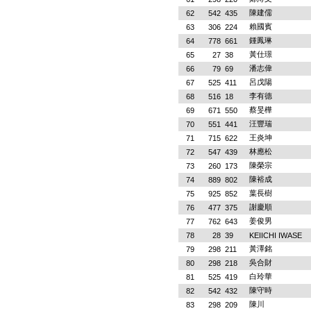
陳建儒
62
542
435
賴國賓
63
306
224
鍾鳳琳
64
778
661
黃仕璟
65
27
38
潘志偉
66
79
69
呂戊陽
67
525
411
李有德
68
516
18
蔡旻樺
69
671
550
汪豐瑞
70
551
441
王炎坤
71
715
622
林應松
72
547
439
陳榮宗
73
260
173
陳裕成
74
889
802
葉長樹
75
925
852
謝慶順
76
477
375
姜俊男
77
762
643
78
28
39
KEIICHI IWASE
黃澤銘
79
298
211
吳合財
80
298
218
白玲華
81
525
419
陳守時
82
542
432
陳川
83
298
209