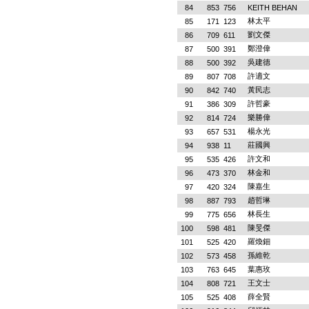
84
853
756
KEITH BEHAN
林太平
85
171
123
劉文傑
86
709
611
鄭澄偉
87
500
391
吳建德
88
500
392
許適文
89
807
708
黃民志
90
842
740
許哲豪
91
386
309
樂勝偉
92
814
724
楊永光
93
657
531
莊國興
94
938
11
許文和
95
535
426
林金和
96
473
370
陳嘉生
97
420
324
趙哲琳
98
887
793
林長生
99
775
656
陳旻傑
100
598
481
羅煥鈿
101
525
420
孫維乾
102
573
458
葉惠玫
103
763
645
王文士
104
808
721
薛全賢
105
525
408