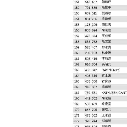
顏瑞旺
151
543
437
殷建中
152
701
589
劉麗珍
153
639
511
沈聰傑
154
831
736
陳世忠
155
173
126
陳宏信
156
803
694
王成權
157
473
374
涂宏榮
158
858
762
鄭永貴
159
525
407
林金洲
160
290
193
李炳煌
161
525
416
吳昭安
162
916
834
163
462
342
RAY NEARY
黃士豪
164
403
316
古育誠
165
453
336
薛連發
166
916
837
167
769
651
KATHLEEN CANT
陳宏德
168
442
332
蔡慶堂
169
596
469
嚴培元
170
887
795
王永昌
171
473
362
邱連發
172
326
244
戴進義
173
916
824