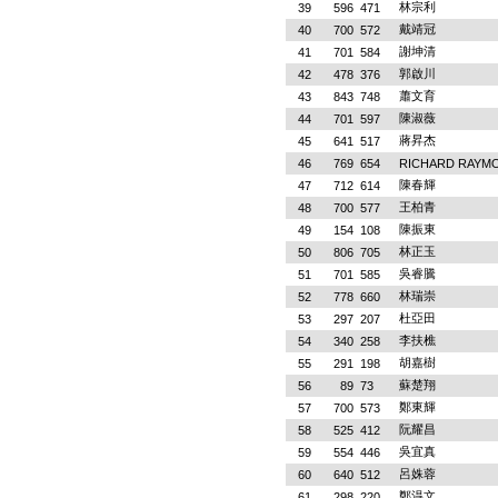
林宗利
39
596
471
戴靖冠
40
700
572
謝坤清
41
701
584
郭啟川
42
478
376
蕭文育
43
843
748
陳淑薇
44
701
597
蔣昇杰
45
641
517
46
769
654
RICHARD RAYM
陳春輝
47
712
614
王柏青
48
700
577
陳振東
49
154
108
林正玉
50
806
705
吳睿騰
51
701
585
林瑞崇
52
778
660
杜亞田
53
297
207
李扶樵
54
340
258
胡嘉樹
55
291
198
蘇楚翔
56
89
73
鄭東輝
57
700
573
阮耀昌
58
525
412
吳宜真
59
554
446
呂姝蓉
60
640
512
鄭淂文
61
298
220