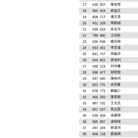
陳智慧
17
636
507
林益正
18
565
454
潘文景
19
808
717
馬順德
20
431
328
吳忠河
21
639
510
王佳鈴
22
798
680
楊宗翰
23
636
506
李宏遠
24
563
451
周義祥
25
843
747
黃進利
26
916
822
邱仲廉
27
298
219
簡明賢
28
596
477
陳柏州
29
547
440
吳育豪
30
822
731
戴毓仁
31
878
772
陳英標
32
466
350
王允呈
33
887
791
黃志賢
34
657
527
張榮輝
35
639
509
凌朝雄
36
895
807
林溪河
37
297
204
蔡順興
38
808
718