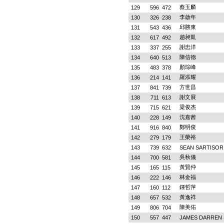
蔡玉麟
129
596
472
李啟年
130
326
238
邱勝東
131
543
436
趙昶凱
132
617
492
謝忠洋
133
337
255
陳信德
134
640
513
顏琮峰
135
483
378
羅添耀
136
214
141
方世昌
137
841
739
謝文展
138
711
613
梁俊杰
139
715
621
沈嘉茜
140
228
149
鄭明俊
141
916
840
王榮裕
142
279
179
143
739
632
SEAN SARTISOR
吳秋儀
144
700
581
黃賢仲
145
165
115
林金福
146
222
146
鍾哲萍
147
160
112
黃逸祥
148
657
532
陳美佑
149
806
704
150
557
447
JAMES DARREN 