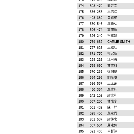
郭芳文
174
598
479
王志仁
175
376
287
黃進祿
176
498
389
嚴義弘
177
670
546
文耀新
178
596
474
柯重旭
179
326
240
180
769
652
CARLIE SMITH
王進旺
181
727
625
楊安新
182
871
770
江河長
183
298
215
林志雄
184
768
650
徐樹剛
185
370
283
劉名峻
186
384
298
王玉豪
187
696
567
顏志軒
188
450
334
謝忠和
189
142
102
林懷宗
190
367
280
陳一郎
191
601
482
顏家尚
192
525
406
謝勝忠
193
701
587
蘇建銘
194
657
534
卓哲鴻
195
591
465