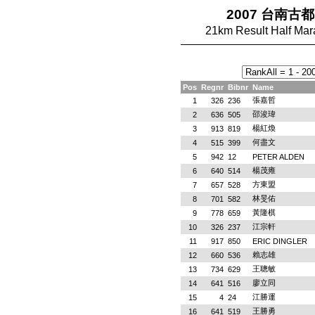
2007 台南古都
21km Result Half 
Pos
Regnr
Bibnr
Name
張嘉哲
1
326
236
邵浚瑋
2
636
505
楊紅煥
3
913
819
何盡文
4
515
399
5
942
12
PETER ALDEN
楊茂雍
6
640
514
方東盟
7
657
528
林旻佑
8
701
582
黃隆棋
9
778
659
江宗軒
10
326
237
11
917
850
ERIC DINGLER
賴志雄
12
660
536
王聰敏
13
734
629
廖立同
14
641
516
江勝運
15
4
24
王勝勇
16
641
519