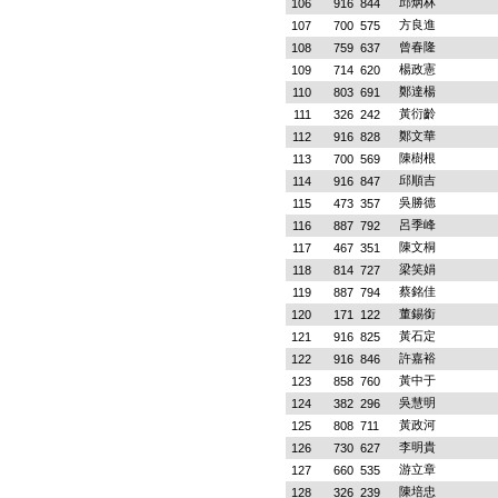
邱炳林
106
916
844
方良進
107
700
575
曾春隆
108
759
637
楊政憲
109
714
620
鄭達楊
110
803
691
黃衍齡
111
326
242
鄭文華
112
916
828
陳樹根
113
700
569
邱順吉
114
916
847
吳勝德
115
473
357
呂季峰
116
887
792
陳文桐
117
467
351
梁笑娟
118
814
727
蔡銘佳
119
887
794
董錫銜
120
171
122
黃石定
121
916
825
許嘉裕
122
916
846
黃中于
123
858
760
吳慧明
124
382
296
黃政河
125
808
711
李明貴
126
730
627
游立章
127
660
535
陳培忠
128
326
239