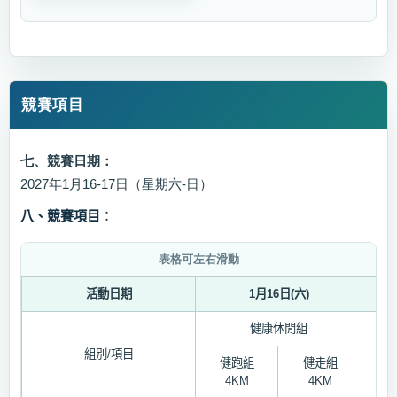
競賽項目
七、競賽日期：
2027年1月16-17日（星期六-日）
八、競賽項目
：
活動日期
1
月
16
日
(
六
)
健康休閒組
組別
/
項目
健跑組
健走組
4KM
4KM
4