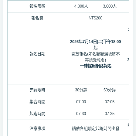
報名限額
4,000
人
3,000
人
報名費
NT$200
202
2026
年
7
月
14
日
(
二
)
下午
18:00
優
起
報名日期
開放報名
(
如名額額
滿後將不
再接受報名)
2026
一律採用網路報名
完賽限時
30
分鐘
50
分鐘
集合時間
07:00
07:05
起跑時間
07:30
07:35
請依
注意事項
請依各組規定起跑時間出發