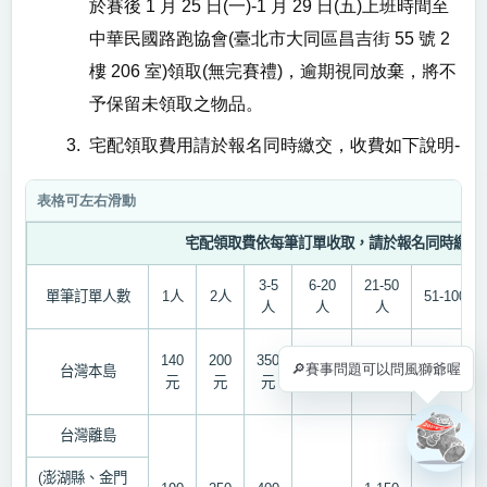
於賽後
1 月 25 日(一)-1 月 29 日(五)
上班時間至
中華民國路跑協會(臺北市大同區昌吉街 55 號 2
樓 206 室)領取(無完賽禮)，逾期視同放棄，將不
予保留未領取之物品。
3.
宅配領取費用請於報名同時繳交，收費如下說明-
宅配領取費依每筆訂單收取，請於報名同時繳交
3-5
6-20
21-50
單筆訂單人數
1
人
2
人
51-100
人
人
人
人
140
200
350
🔎賽事問題可以問風獅爺喔
台灣本島
700
元
900
元
1,650
元
元
元
元
台灣離島
(
澎湖縣、金門