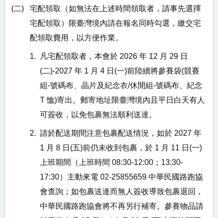
(二)
宅配領取（如無法在上述時間領取者，請事先選擇
宅配領取）限臺灣境內請在報名同時勾選，繳交宅
配領取費用，以方便作業。
1.
凡宅配領取者，本會於
2026 年 12 月 29 日
(二)-2027 年 1 月 4 日(一)
前陸續將參賽袋(競賽
組-號碼布、晶片及紀念衣/休閒組-號碼布、紀念
T 恤)寄出。郵寄地址限臺灣境內且平日白天有人
可簽收，以免包裹無法順利送達。
2.
請於配送期間注意包裹配送情況，如於
2027 年
1 月 8 日(五)
前仍未收到包裹，於
1 月 11 日(一)
上班期間（上班時間 08:30-12:00；13:30-
17:30）主動來電 02-25855659 中華民國路跑協
會查詢；如包裹送達而無人簽收導致包裹退回，
中華民國路跑協會將不再另行補寄。參賽物品請