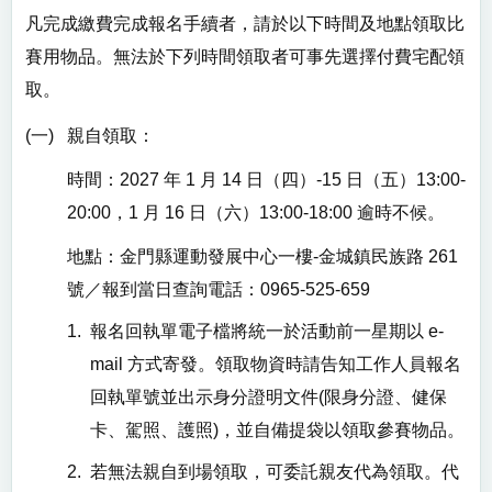
凡完成繳費完成報名手續者，請於以下時間及地點領取比
賽用物品。無法於下列時間領取者可事先選擇付費宅配領
取。
(一)
親自領取：
時間：2027 年 1 月
14
日（四）-
15
日（五）13:00-
20:00，1 月
16
日（六）13:00-18:00 逾時不候。
地點：金門縣運動發展中心一樓-金城鎮民族路 261
號／報到當日查詢電話：0965-525-659
1.
報名回執單電子檔將統一於活動前一星期以 e-
mail 方式寄發。領取物資時請告知工作人員報名
回執單號並出示身分證明文件(限身分證、健保
卡、駕照、護照)，並自備提袋以領取參賽物品。
2.
若無法親自到場領取，可委託親友代為領取。代