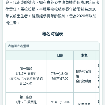
跑。代跑或轉讓者，如有意外發生應負連帶保險理賠及法
律責任。馬拉松組、半程馬拉松組參賽年齡限制為2010
年以前出生者。路跑組參賽年齡限制，需為2020年以前
出生者。
報名時程表
日期
對象
1
、
第一階段
2
、
優先報名資
1
月
17
日
-
競賽組
7/6(
一
)18:00-
格
:
3
、
(
馬拉松
/
半程馬拉松
/
路跑
7/8(
三
)17:00
金門籍縣民
申退
組
10KM)
4
、
第二階段
1
、
1
月
17
日
-
競賽組
7/14(
二
)15:00-
所有跑者