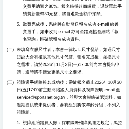
交費用總額之80%。報名時採超商繳費，退款匯款手
續費新臺幣30元整，將自退款金額中扣除。
5.
繳費完成後，系統將自動發送報名成功 e-mail 給參
賽選手，如未收到 e-mail 亦可至路跑協會網站「報
名查詢」區確認報名成功資料。
(二)
未填寫衣服尺寸者，本會一律以 L 尺寸發給，如遇尺寸
短缺大會有權以其他尺寸代替。報名完成後，如換尺寸
之需求，請於2026年11月2日(一)17:00前向本會提出申
請，逾時將不接受更換尺寸之要求。
(三)
視障選手網路報名成功後：需於報名截止2026年10月30
日(五)17:00前主動將陪跑人員資料及視障證明 email 至
service@sportsnet.org.tw，並與大會聯絡確認資料，如
逾期提供或未提供者，參賽組別將依年齡分組，不列入
視障組。
1.
視障組陪跑員人數：採取國際殘障奧運之規定，馬拉