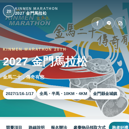
KINMEN MARATHON
20
2027 金門馬拉松
KINMEN MARATHON 20TH
2027 金門馬拉松
金馬二十，傳奇有您
2027/1/16-1/17
全馬・半馬・10KM・4KM
金門縣金城鎮
競賽項目
路線說明
報名辦法
參賽物品領取方式
跑者好禮