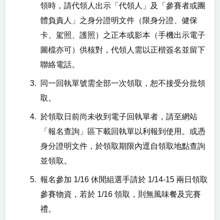
領時，請代領人出示「代領人」及「參賽者或團
體負責人」之身分證明文件（限身分證、健保
卡、駕照、護照）之正本或影本（手機出示電子
圖檔亦可）供核對，代領人需以正楷簽名並留下
聯絡電話。
3.
同一回執單號需全部一次領取，恕不接受分批領
取。
4.
於領取日前尚未收到電子回執單者，請至網站
「報名查詢」區下載回執單以利報到使用。或憑
身分證明文件，於領取期限內逕自領取地點查詢
並領取。
5.
報名參加
1/16
休閒組選手請於
1/14-15
兩日領取
參賽物資，若於
1/16
領取，則無風味餐及完賽
禮。