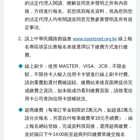
的法定代理人閱讀、瞭解並同意本聲明之所有內容
後，方得進行報名。若您填寫報名資料，視為您與您
的法定代理人均有閱讀並同意完整參賽聲明及所有規
定事項。
2.
請上中華民國路跑協會
www.sportsnet.org.tw
線上報
名專區填妥比賽報名表後選擇以下繳費方式進行繳
費。
◆
線上刷卡：使用 MASTER、VISA、JCB，不限金
額，不限持卡人輸入信用卡卡號進行線上刷卡付費。
請勿重覆點選付費確認鈕。繳費結束後頁面將提供完
成繳費之資訊，如未能成功看到繳費頁面，請致電信
用卡公司查詢信用卡授權狀況。
◆
超商繳費（每筆訂單金額限於2萬元內，如超過2萬元
請分次報名，另需自付每筆繳費單18元手續費）：線
上報名網站登錄，完成資料填寫後，選擇超商繳費，
並於隔日下午14:00前至超商列印繳費單繳交報名