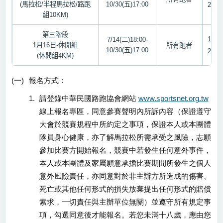
(
馬拉松
/
半程馬拉松
/
路跑
10/30(
五
)17:00
2
、
組
10KM)
第三階段
1
、
7/14(
二
)18:00-
1
月
16
日
-
休閒組
所有跑者
10/30(
五
)17:00
2
、
(
休閒組
4KM)
(一)
報名方式：
1.
請登錄中華民國路跑協會網站
www.sportsnet.org.tw
線上報名專區，同意參賽聲明內所訴內容（保證遵守
大會於競賽規程中所約定之事項，保證本人或本團體
隊員身心健康，亦了解馬拉松所需承受之風險，志願
參加比賽方開始報名，競賽中若發生任何意外事件，
本人或本團體及家屬願意承擔比賽期間所發生之個人
意外風險責任，亦同意對於非主辦方所造成的傷害、
死亡或其他任何形式的損失放棄提出任何形式的賠償
索求，一切責任與主辦單位無關）並遵守所有規定事
項，勾選同意後才能報名。若您未滿十八歲，應由您