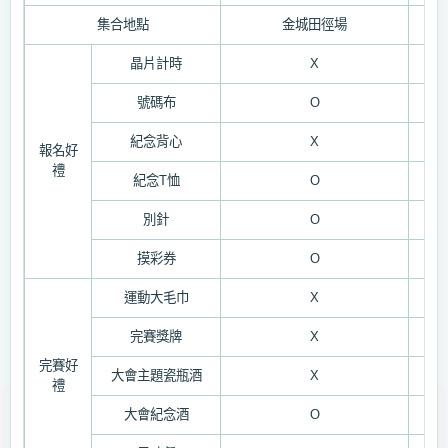
集合地點
金城田徑場
晶片計時
X
號碼布
O
紀念背心
X
報名好
禮
紀念
T
恤
O
別針
O
摸彩券
O
運動大毛巾
X
完賽獎牌
X
完賽好
大會主題瓷瓶酒
X
禮
大會紀念酒
O