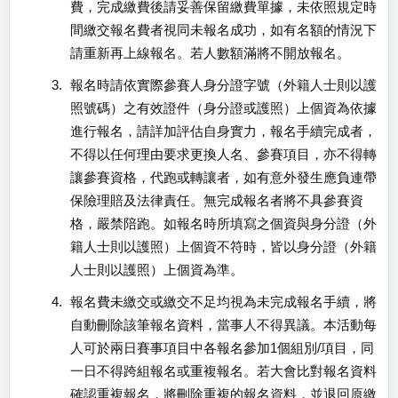
費，完成繳費後請妥善保留繳費單據，未依照規定時
間繳交報名費者視同未報名成功，如有名額的情況下
請重新再上線報名。若人數額滿將不開放報名。
3.
報名時請依實際參賽人身分證字號（外籍人士則以護
照號碼）之有效證件（身分證或護照）上個資為依據
進行報名，請詳加評估自身實力，報名手續完成者，
不得以任何理由要求更換人名、參賽項目，亦不得轉
讓參賽資格，代跑或轉讓者，如有意外發生應負連帶
保險理賠及法律責任。無完成報名者將不具參賽資
格，嚴禁陪跑。如報名時所填寫之個資與身分證（外
籍人士則以護照）上個資不符時，皆以身分證（外籍
人士則以護照）上個資為準。
4.
報名費未繳交或繳交不足均視為未完成報名手續，將
自動刪除該筆報名資料，當事人不得異議。本活動每
人可於兩日賽事項目中各報名參加1個組別/項目，同
一日不得跨組報名或重複報名。若大會比對報名資料
確認重複報名，將刪除重複的報名資料，並退回原繳