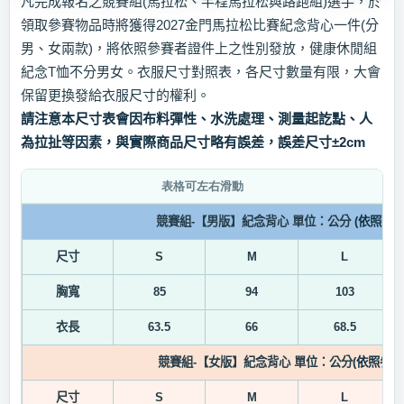
凡完成報名之競賽組
(
馬拉松、半程馬拉松與路跑組
)
選手，於
領取參賽物品時將獲得
2027
金門馬拉松比賽紀念背心一件
(
分
男、女兩款
)
，將依照參賽者證件上之性別發放，健康休閒組
紀念
T
恤不分男女。衣服尺寸對照表，各尺寸數量有限，大會
保留更換發給衣服尺寸的權利。
請注意本尺寸表會因布料彈性、水洗處理、測量起訖點、人
為拉扯等因素，與實際商品尺寸略有誤差，誤差尺寸
±2cm
競賽組
-
【男版】紀念背心
單位：公分
(
依照參
尺寸
S
M
L
胸寬
85
94
103
衣長
63.5
66
68.5
競賽組
-
【
女
版】紀念背心
單位：公分
(
依照參賽
尺寸
S
M
L