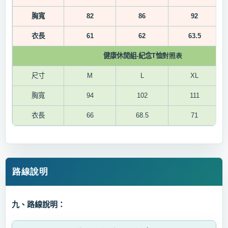
胸寬
82
86
92
衣長
61
62
63.5
健康休閒組
-
紀念
T
恤
對照表
尺寸
M
L
XL
胸寬
94
10
2
11
1
衣長
66
68.5
71
路線說明
九、路線說明：