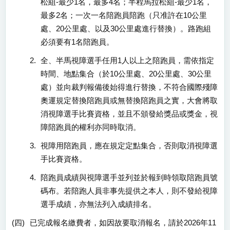
松組-最少1名，最多4名；半程馬拉松組-最少1名，
最多2名；一次一名陪跑員陪跑（只准許在10公里
處、20公里處、以及30公里處進行替換）。路跑組
必須要有1名陪跑員。
2.
全、半馬視障選手任用1人以上之陪跑員，需依指定
時間、地點集合（於10公里處、20公里處、30公里
處）並向裁判報備後始得進行替換，不符合國際殘障
奧運規定替換陪跑員或無替換陪跑員之實，大會將取
消視障選手比賽資格，並且不頒發給獎品或獎金，視
障陪跑員的權利亦同時取消。
3.
視障用陪跑員，應在規定定點集合，否則取消視障選
手比賽資格。
4.
陪跑員成績與視障選手並列並於報到時領取陪跑員號
碼布。若陪跑人員非事先提供之本人，則不發給視障
選手成績，亦無法列入成績排名。
(四)
已完成報名繳費者，如因故要取消報名，請於2026年11